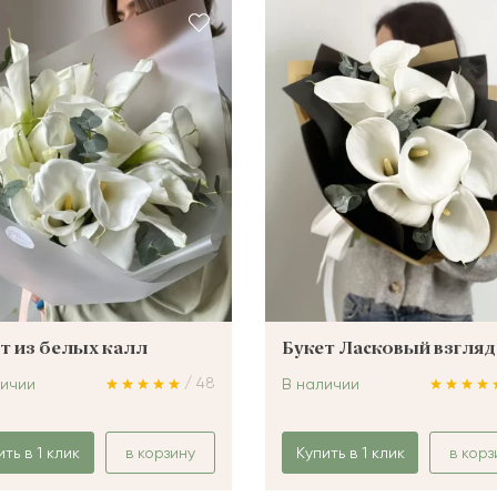
т из белых калл
Букет Ласковый взгляд
/ 48
личии
В наличии
ить в 1 клик
в корзину
Купить в 1 клик
в корз