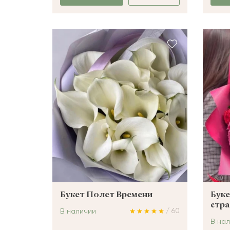
Букет Полет Времени
Буке
стра
/ 60
В наличии
В на