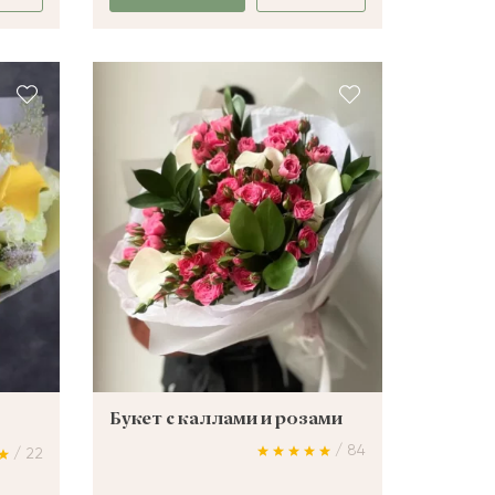
Букет с каллами и розами
/ 84
/ 22