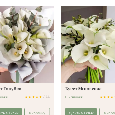
т Голубка
Букет Мгновение
/ 44
личии
В наличии
ить в 1 клик
в корзину
Купить в 1 клик
в корз