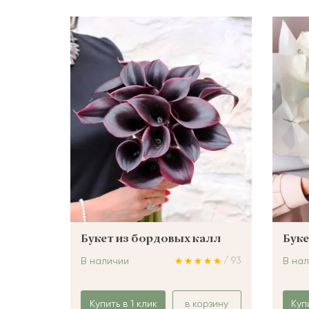
Букет из бордовых калл
Буке
/ 93
В наличии
В на
Купить в 1 клик
в корзину
Куп