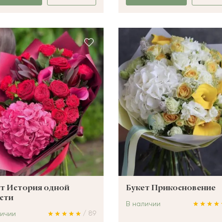
т История одной
Букет Прикосновение
сти
В наличии
/ 89
личии