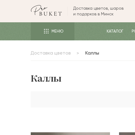
Доставка цветов, шаров
ЦВЕТЫ
и подарков в Минск
РОЗЫ
МЕНЮ
КАТАЛОГ
Р
ПИОНЫ
ТЮЛЬПАНЫ
Доставка цветов
Каллы
БУКЕТЫ
КОМУ
Каллы
ПОВОД
ФОРМА И УПАКОВКА
СЪЕДОБНЫЕ БУКЕТЫ
КОМНАТНЫЕ ЦВЕТЫ
ПОДАРКИ