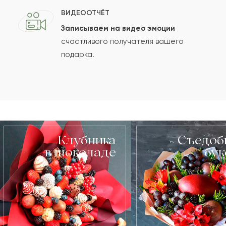
ВИДЕООТЧЁТ
Записываем на видео эмоции
счастливого получателя вашего
подарка.
Клубника
Съедоб
в шоколаде
бу