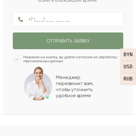
Вами в ближайшее время.
Не ограничен
НАЗАД
ПОЛУЧИТЬ ПОДБОРКУ
ОТПРАВИТЬ ЗАЯВКУ
СЛЕДУЮЩИЙ ВОПРОС
BYN
Нажимая на кнопку, вы даёте согласие на обработку
персональных данных
USD
Менеджер
RUB
перезвонит вам,
чтобы уточнить
удобное время