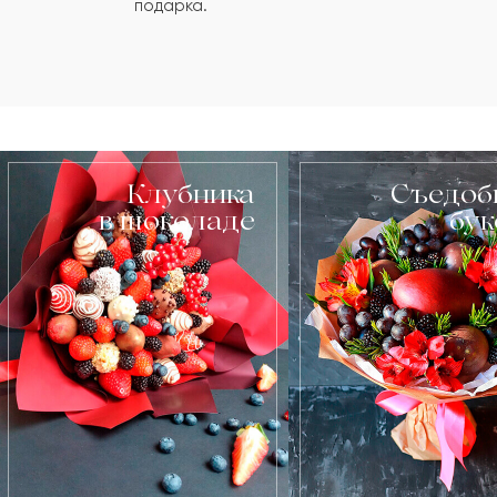
подарка.
Клубника
Съедоб
в шоколаде
бу