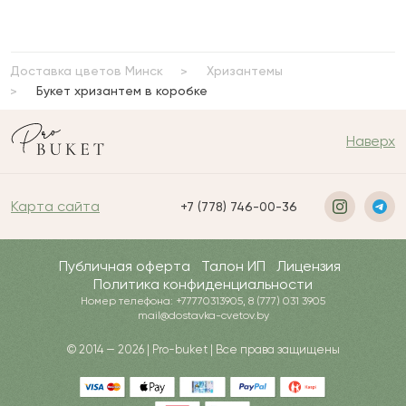
Доставка цветов Минск
Хризантемы
Букет хризантем в коробке
Наверх
Карта сайта
+7 (778) 746-00-36
Публичная оферта
Талон ИП
Лицензия
Политика конфиденциальности
Номер телефона: +77770313905, 8 (777) 031 3905
mail@dostavka-cvetov.by
© 2014 — 2026 | Pro-buket | Все права защищены