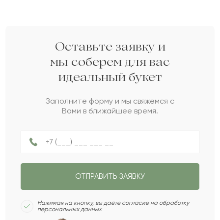
Укажите ваши контактные данные
Кому вы хотите подарить букет?
Какой у вас бюджет на букет?
3
2
1
Оставьте заявку и
Женщине
Мужчине
мы соберем для вас
до 100 Br
до 200 Br
идеальный букет
Пожалуйста, докажите,
что вы не робот.
НАЗАД
СЛЕДУЮЩИЙ ВОПРОС
до 300 Br
Заполните форму и мы свяжемся с
Сколько будет
:
Вами в ближайшее время.
Не ограничен
НАЗАД
ПОЛУЧИТЬ ПОДБОРКУ
ОТПРАВИТЬ ЗАЯВКУ
СЛЕДУЮЩИЙ ВОПРОС
Нажимая на кнопку, вы даёте согласие на обработку
персональных данных