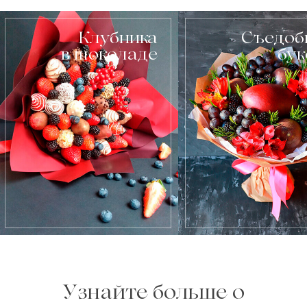
Клубника
Съедоб
в шоколаде
бу
Узнайте больше о