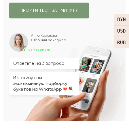
ПРОЙТИ ТЕСТ ЗА 1 МИНУТУ
BYN
USD
Анна Краснова
Старший менеджер
RUB
Сейчас онлайн
Ответьте на 3 вопроса
И я скину вам
эксклюзивную подборку
букетов
на WhatsApp
Вопрос 2 из 3
Вопрос 3 из 3
Вопрос 1 из 3