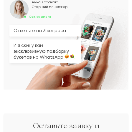
Анна Краснова
Старший менеджер
Сейчас онлайн
Ответьте на 3 вопроса
И я скину вам
эксклюзивную подборку
букетов
на WhatsApp
Вопрос 2 из 3
Вопрос 3 из 3
Вопрос 1 из 3
Укажите ваши контактные данные
Кому вы хотите подарить букет?
Какой у вас бюджет на букет?
3
2
1
Оставьте заявку и