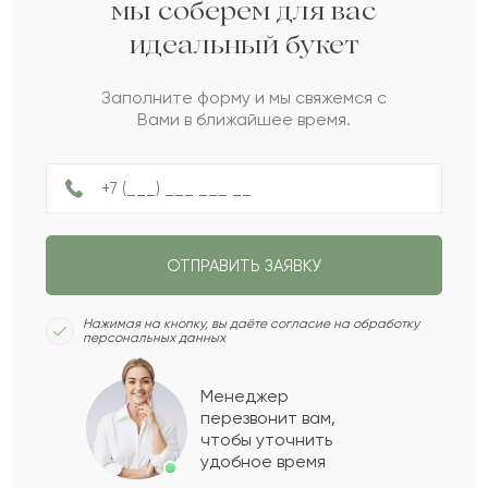
Женщине
Мужчине
мы соберем для вас
до 100 Br
до 200 Br
идеальный букет
Пожалуйста, докажите,
что вы не робот.
НАЗАД
СЛЕДУЮЩИЙ ВОПРОС
до 300 Br
Заполните форму и мы свяжемся с
Сколько будет
:
Вами в ближайшее время.
Не ограничен
НАЗАД
ПОЛУЧИТЬ ПОДБОРКУ
ОТПРАВИТЬ ЗАЯВКУ
СЛЕДУЮЩИЙ ВОПРОС
Нажимая на кнопку, вы даёте согласие на обработку
персональных данных
Менеджер
перезвонит вам,
чтобы уточнить
удобное время