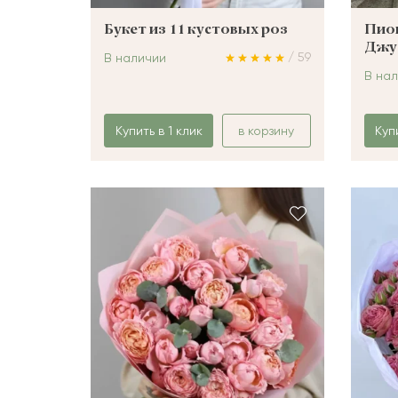
Букет из 11 кустовых роз
Пио
Джу
/ 59
В наличии
В на
Купить в 1 клик
в корзину
Куп