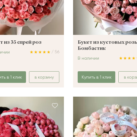
т из 35 спрей роз
Букет из кустовых роз
Бомбастик
/ 56
личии
В наличии
ить в 1 клик
в корзину
Купить в 1 клик
в корз