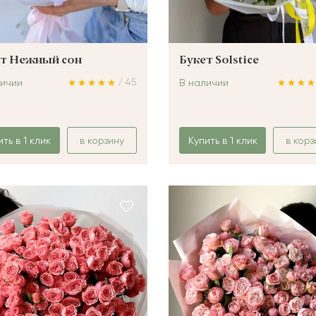
т Нежный сон
Букет Solstice
/ 45
личии
В наличии
ить в 1 клик
в корзину
Купить в 1 клик
в корз