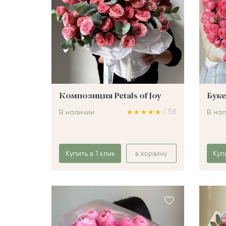
Композиция Petals of Joy
Буке
/ 58
В наличии
В на
Купить в 1 клик
в корзину
Куп