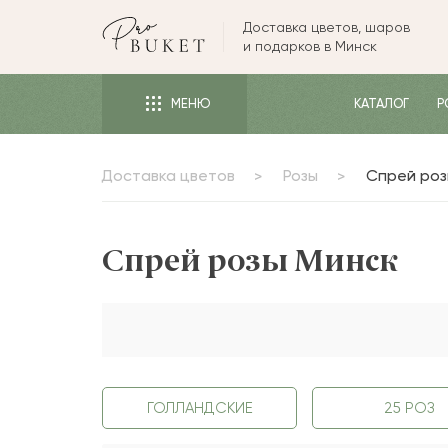
Доставка цветов, шаров
ЦВЕТЫ
и подарков в Минск
РОЗЫ
МЕНЮ
КАТАЛОГ
Р
ПИОНЫ
ТЮЛЬПАНЫ
Доставка цветов
Розы
Спрей роз
БУКЕТЫ
КОМУ
Спрей розы Минск
ПОВОД
ФОРМА И УПАКОВКА
СЪЕДОБНЫЕ БУКЕТЫ
КОМНАТНЫЕ ЦВЕТЫ
ГОЛЛАНДСКИЕ
25 РОЗ
ПОДАРКИ