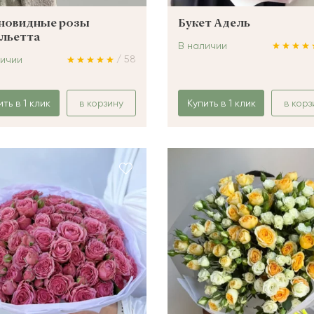
новидные розы
Букет Адель
льетта
В наличии
/ 58
личии
ить в 1 клик
в корзину
Купить в 1 клик
в корз