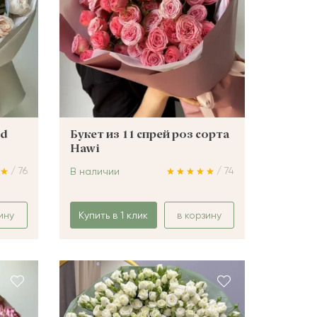
ld
Букет из 11 спрей роз сорта
Hawi
/ 76
/ 74
В наличии
ину
Купить в 1 клик
в корзину