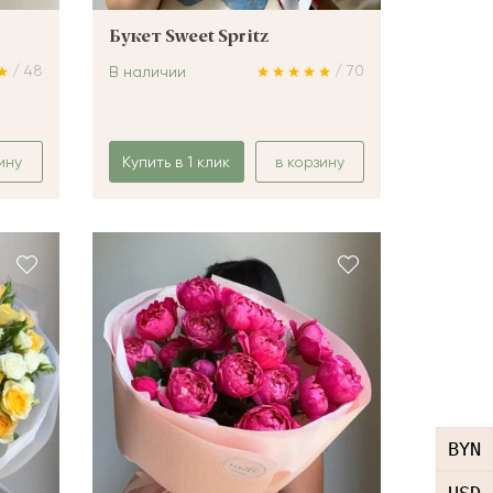
Букет Sweet Spritz
/ 48
/ 70
В наличии
ину
Купить в 1 клик
в корзину
BYN