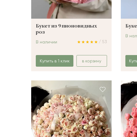
Букет из 9 пионовидных
Буке
роз
В на
/ 53
В наличии
Купить в 1 клик
в корзину
Куп