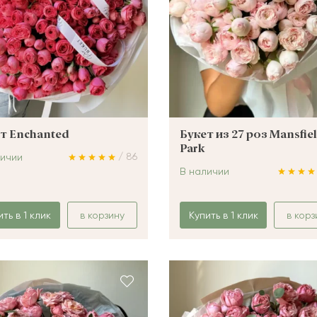
т Enchanted
Букет из 27 роз Mansfie
Park
/ 86
личии
В наличии
ить в 1 клик
в корзину
Купить в 1 клик
в корз