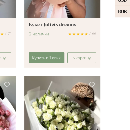
USD
RUB
Букет Juliets dreams
/ 71
/ 66
В наличии
ину
Купить в 1 клик
в корзину