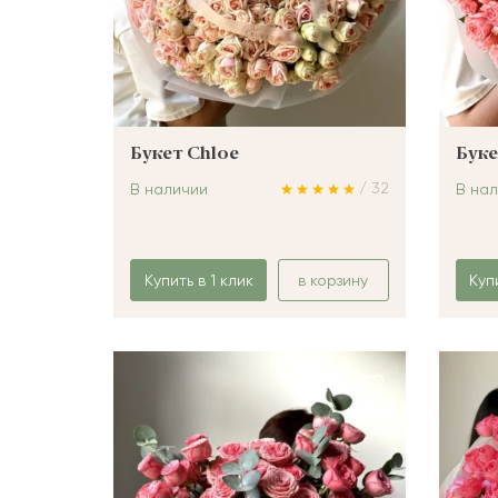
Букет Chloe
Буке
/ 32
В наличии
В на
Купить в 1 клик
в корзину
Куп