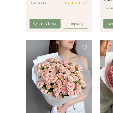
Pink
/ 92
В наличии
В на
Купить в 1 клик
в корзину
Куп