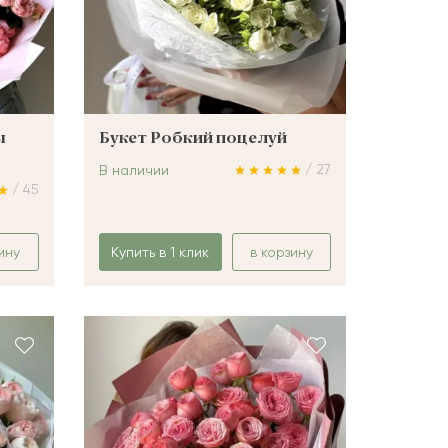
ы
Букет Робкий поцелуй
/ 27
В наличии
/ 45
ину
Купить в 1 клик
в корзину