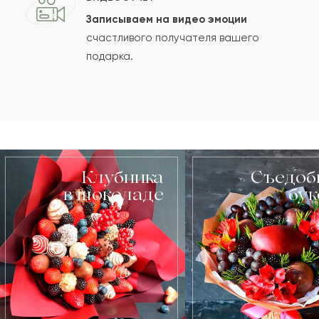
Записываем на видео эмоции
счастливого получателя вашего
подарка.
Клубника
Съедоб
в шоколаде
бу