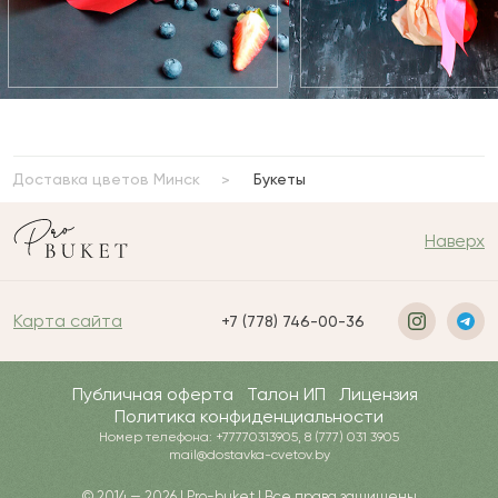
Доставка цветов Минск
Букеты
Наверх
Карта сайта
+7 (778) 746-00-36
Публичная оферта
Талон ИП
Лицензия
Политика конфиденциальности
Номер телефона: +77770313905, 8 (777) 031 3905
mail@dostavka-cvetov.by
© 2014 — 2026 | Pro-buket | Все права защищены