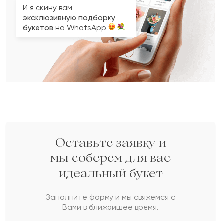
И я скину вам
эксклюзивную подборку
букетов
на WhatsApp
Вопрос 2 из 3
Вопрос 3 из 3
Вопрос 1 из 3
Укажите ваши контактные данные
Кому вы хотите подарить букет?
Какой у вас бюджет на букет?
3
2
1
Оставьте заявку и
Женщине
Мужчине
мы соберем для вас
до 100 Br
до 200 Br
идеальный букет
Пожалуйста, докажите,
что вы не робот.
НАЗАД
СЛЕДУЮЩИЙ ВОПРОС
до 300 Br
Заполните форму и мы свяжемся с
Сколько будет
:
Вами в ближайшее время.