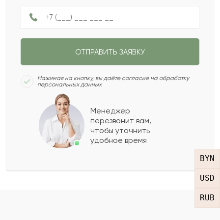
Не ограничен
НАЗАД
ПОЛУЧИТЬ ПОДБОРКУ
ОТПРАВИТЬ ЗАЯВКУ
СЛЕДУЮЩИЙ ВОПРОС
Нажимая на кнопку, вы даёте согласие на обработку
персональных данных
Менеджер
перезвонит вам,
чтобы уточнить
удобное время
BYN
USD
RUB