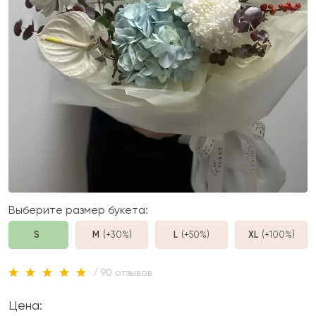
Выберите размер букета:
S
M
(+30%
)
L
(+50%
)
XL
(+100%
)
/ 90 отзывов
Цена: