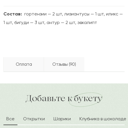
Состав:
гортензии — 2 шт, лизиантусы — 1 шт, иликс —
1 шт, бигуди — 3 шт, антур — 2 шт, эвкалипт
Оплата
Отзывы (90)
Абдисалам
А
2023-12-03
Бесплатно доставляем по городу
доставка по городу в течение часа
Добавьте к букету
Дик
Д
2023-11-14
Все
Открытки
Шарики
Клубника в шоколаде
Сания
С
2023-11-14