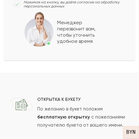
Нажимая на кнопку, вы даёте согласие на обработку
персональных данных
Измаил
И
2023-05-14
Менеджер
перезвонит вам,
Показать еще
чтобы уточнить
удобное время
Оставить свой отзыв
Ваше имя
Ваш e-mail
ОТКРЫТКА К БУКЕТУ
По желанию в букет положим
бесплатную открытку
с пожеланиями
получателю букета от вашего имени.
Рейтинг:
BYN