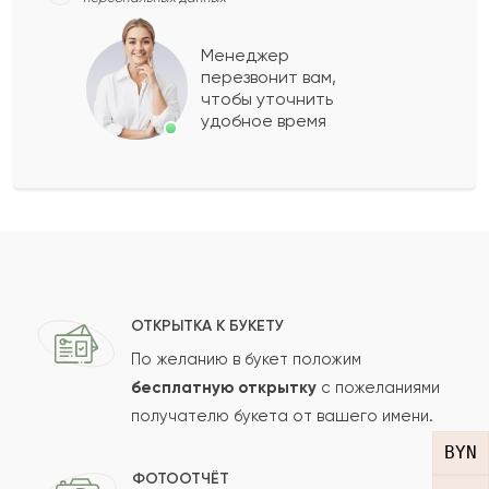
Гульшара
Г
2022-06-05
Менеджер
перезвонит вам,
Показать еще
чтобы уточнить
удобное время
Оставить свой отзыв
Ваше имя
Ваш e-mail
ОТКРЫТКА К БУКЕТУ
По желанию в букет положим
бесплатную открытку
с пожеланиями
получателю букета от вашего имени.
Рейтинг:
BYN
Отзыв
ФОТООТЧЁТ