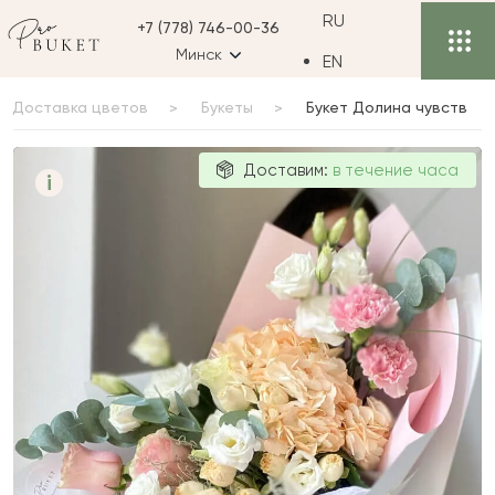
RU
+7 (778) 746-00-36
Минск
EN
Доставка цветов
Букеты
Букет Долина чувств
Букет Долина
Доставим:
в течение часа
i
чувств