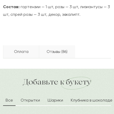
Состав:
гортензии — 1 шт, розы — 3 шт, лизиантусы — 3
шт, спрей розы — 3 шт, декор, эвкалипт.
Оплата
Отзывы (86)
Ленар
Л
2022-10-09
Бесплатно доставляем по городу
доставка по городу в течение часа
Добавьте к букету
Эльмара
Э
2022-09-16
Все
Открытки
Шарики
Клубника в шоколаде
Омар
О
2022-09-05