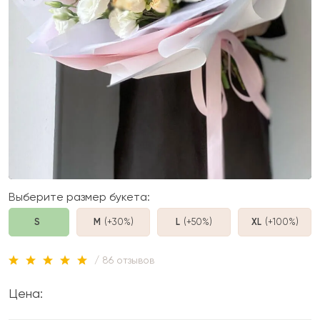
Выберите размер букета:
S
M
(+30%
)
L
(+50%
)
XL
(+100%
)
/ 86 отзывов
Цена: