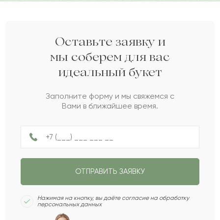
Лолита
Л
2024-09-16
Айнагуль
А
2024-07-27
Оставьте заявку и
мы соберем для вас
идеальный букет
Замзагул
З
2024-05-22
Заполните форму и мы свяжемся с
Вами в ближайшее время.
Нила
Н
2024-04-01
Алихан
А
2024-03-15
ОТПРАВИТЬ ЗАЯВКУ
Акбота
А
2024-02-11
Нажимая на кнопку, вы даёте согласие на обработку
персональных данных
Илларион
И
2024-02-04