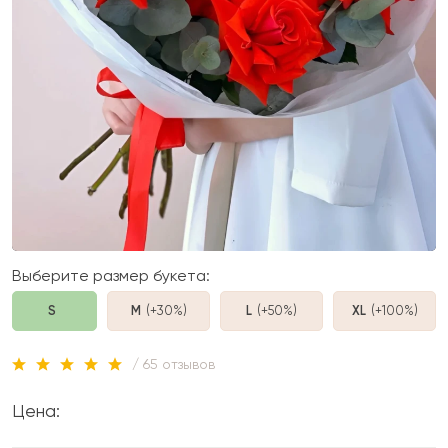
Выберите размер букета:
S
M
(+30%
)
L
(+50%
)
XL
(+100%
)
/ 65 отзывов
Цена: