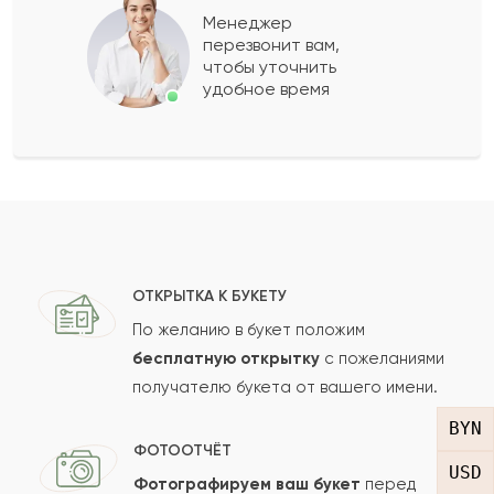
Менеджер
перезвонит вам,
Показать еще
чтобы уточнить
удобное время
Оставить свой отзыв
Ваше имя
Ваш e-mail
ОТКРЫТКА К БУКЕТУ
По желанию в букет положим
бесплатную открытку
с пожеланиями
получателю букета от вашего имени.
Рейтинг:
BYN
Отзыв
ФОТООТЧЁТ
USD
Фотографируем ваш букет
перед