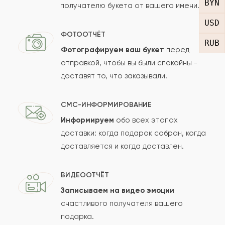
BYN
получателю букета от вашего имени.
Рейтинг:
USD
Отзыв
ФОТООТЧЁТ
RUB
Фотографируем ваш букет
перед
отправкой, чтобы вы были спокойны -
доставят то, что заказывали.
СМС-ИНФОРМИРОВАНИЕ
Информируем
обо всех этапах
Сколько будет
+
?
доставки: когда подарок собран, когда
доставляется и когда доставлен.
Отзыв будет опубликован после проверки.
ВИДЕООТЧЁТ
Проверяем на спам.
Записываем на видео эмоции
счастливого получателя вашего
ОСТАВИТЬ ОТЗЫВ
подарка.