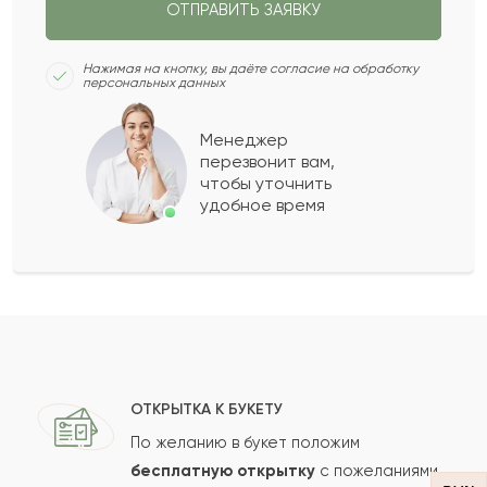
ОТПРАВИТЬ ЗАЯВКУ
Сафия
С
2023-01-17
Нажимая на кнопку, вы даёте согласие на обработку
персональных данных
Баукен
Б
2022-08-30
Менеджер
перезвонит вам,
Показать еще
чтобы уточнить
удобное время
Оставить свой отзыв
Ваше имя
Ваш e-mail
ОТКРЫТКА К БУКЕТУ
По желанию в букет положим
бесплатную открытку
с пожеланиями