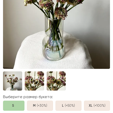
Выберите размер букета:
S
M
(+30%
)
L
(+50%
)
XL
(+100%
)