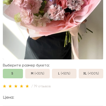
Выберите размер букета:
S
M
(+30%
)
L
(+50%
)
XL
(+100%
)
/ 79 отзывов
Цена: