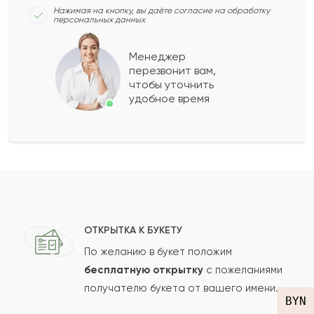
Нажимая на кнопку, вы даёте согласие на обработку
персональных данных
Анапия
А
2023-03-26
Менеджер
перезвонит вам,
Показать еще
чтобы уточнить
удобное время
Оставить свой отзыв
Ваше имя
Ваш e-mail
ОТКРЫТКА К БУКЕТУ
По желанию в букет положим
бесплатную открытку
с пожеланиями
получателю букета от вашего имени.
Рейтинг:
BYN