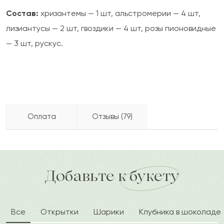
Состав:
хризантемы — 1 шт, альстромерии — 4 шт,
лизиантусы — 2 шт, гвоздики — 4 шт, розы пионовидные
— 3 шт, рускус.
Оплата
Отзывы (79)
Тохтар
Т
2024-06-03
Бесплатно доставляем по городу
доставка по городу в течение часа
Добавьте к букету
Торымбала
Т
2024-03-24
Все
Открытки
Шарики
Клубника в шоколаде
Даша
Д
2024-02-17