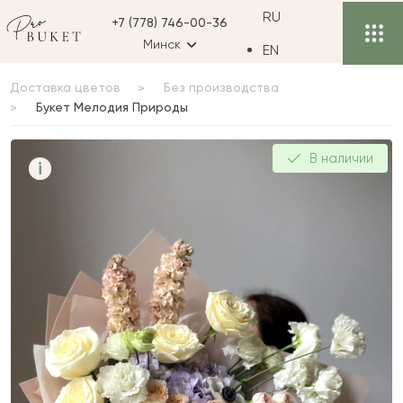
RU
+7 (778) 746-00-36
Минск
EN
Доставка цветов
Без производства
Букет Мелодия Природы
Букет Мелодия
В наличии
i
Природы