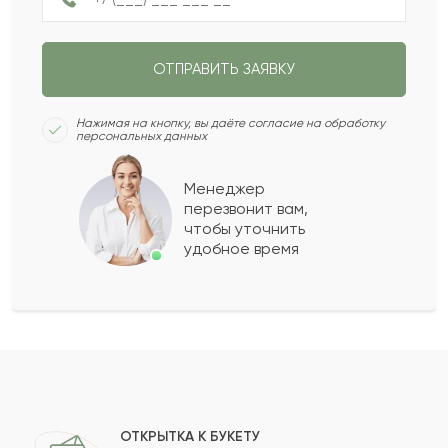
Сабина
С
2023-04-05
ОТПРАВИТЬ ЗАЯВКУ
Нагиза
Н
2023-02-12
Нажимая на кнопку, вы даёте согласие на обработку
персональных данных
Нурберген
Н
2022-10-27
Менеджер
перезвонит вам,
Показать еще
чтобы уточнить
удобное время
Оставить свой отзыв
Ваше имя
Ваш e-mail
ОТКРЫТКА К БУКЕТУ