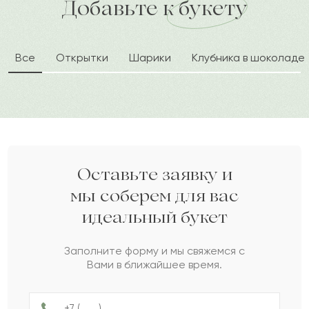
доставка по городу в течение часа
Добавьте к букету
Марина
М
2024-03-28
Все
Открытки
Шарики
Клубника в шоколаде
Вера
В
2024-02-23
Кусаин
К
2024-01-07
Соломон
С
2023-12-26
Оставьте заявку и
мы соберем для вас
идеальный букет
Ирина
И
2023-07-25
Заполните форму и мы свяжемся с
Вами в ближайшее время.
Ангел
А
2023-04-15