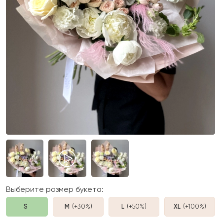
Выберите размер букета:
S
M
(+30%
)
L
(+50%
)
XL
(+100%
)