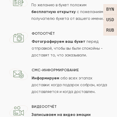
По желанию в букет положим
BYN
бесплатную открытку
с пожеланиями
получателю букета от вашего имени.
Рейтинг:
USD
RUB
Отзыв
ФОТООТЧЁТ
Фотографируем ваш букет
перед
отправкой, чтобы вы были спокойны -
доставят то, что заказывали.
СМС-ИНФОРМИРОВАНИЕ
Информируем
обо всех этапах
Сколько будет
+
?
доставки: когда подарок собран, когда
доставляется и когда доставлен.
Отзыв будет опубликован после проверки.
ВИДЕООТЧЁТ
Проверяем на спам.
Записываем на видео эмоции