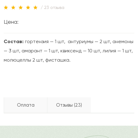
/ 23 отзыва
Цена:
Состав:
гортензия — 1 шт, антуриумы — 2 шт, анемоны
— 3 шт, амарант — 1 шт, квиксенд — 10 шт, лилия — 1 шт,
молюцеллы 2 шт, фисташка.
Оплата
Отзывы (23)
Токжан
Т
2024-05-02
Бесплатно доставляем по городу