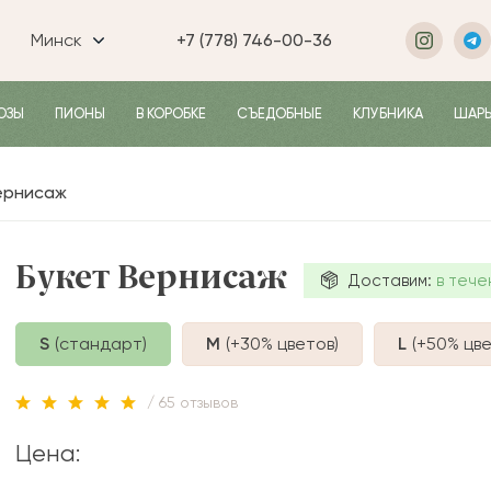
Минск
+7 (778) 746-00-36
ОЗЫ
ПИОНЫ
В КОРОБКЕ
СЪЕДОБНЫЕ
КЛУБНИКА
ШАР
ернисаж
Букет Вернисаж
Доставим:
в тече
S
(стандарт)
M
(+30%
цветов
)
L
(+50%
цве
/ 65 отзывов
Цена: