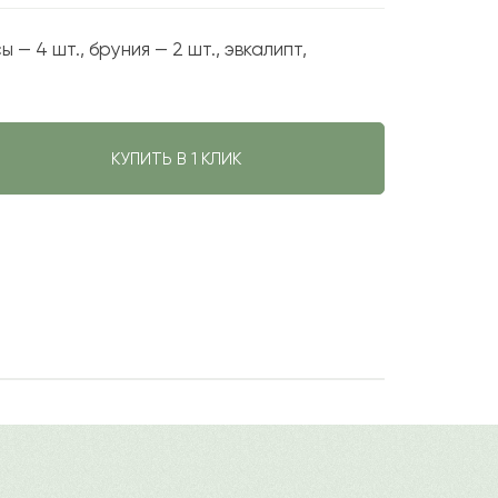
ы — 4 шт., бруния — 2 шт., эвкалипт,
КУПИТЬ В 1 КЛИК
авить свой отзыв