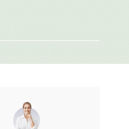
имя
-mail
г: