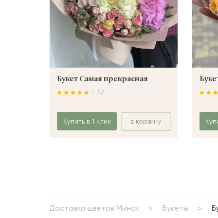
Букет Самая прекрасная
Буке
/ 32
Купить в 1 клик
в корзину
Куп
Доставка цветов Минск
Букеты
Б