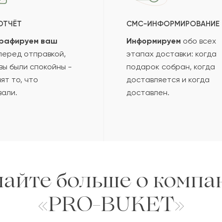
ОТЧЁТ
СМС-ИНФОРМИРОВАНИЕ
рафируем ваш
Информируем
обо всех
еред отправкой,
этапах доставки: когда
вы были спокойны -
подарок собран, когда
ят то, что
доставляется и когда
вали.
доставлен.
найте больше о компа
«PRO-BUKET»