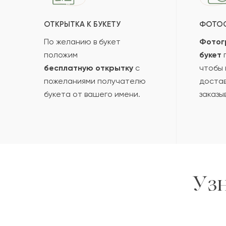
ОТКРЫТКА К БУКЕТУ
ФОТО
По желанию в букет
Фотог
положим
букет
п
бесплатную открытку
с
чтобы 
пожеланиями получателю
достав
букета от вашего имени.
заказы
Уз