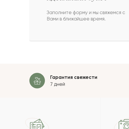
Жанабиль
Ж
Заполните форму и мы свяжемся с
Вами в ближайшее время.
Оразгуль
О
Идигуль
И
Пока
Гарантия свежести
7 дней