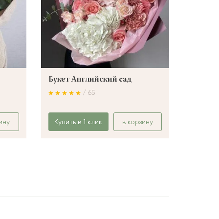
Букет Английский сад
Букет 
/ 65
ину
Купить в 1 клик
в корзину
Купить