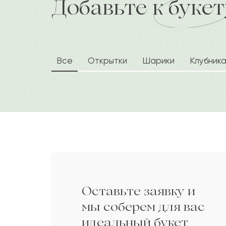
Добавьте к букет
доставка по городу в течение час
Райыс
Р
Байбек
Б
Все
Открытки
Шарики
Клубник
Ансар
А
Фаиз
Ф
Лира
Л
Оставьте заявку и
Мунира
М
мы соберем для вас
идеальный букет