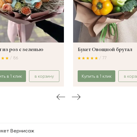
т из роз с зеленью
Букет Овощной брутал
/ 86
/ 77
ить в 1 клик
в корзину
Купить в 1 клик
в корз
укет Вернисаж