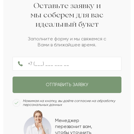
Мечислав
М
2022-03-24
Оставьте заявку и
мы соберем для вас
идеальный букет
Ираида
И
2022-01-05
Заполните форму и мы свяжемся с
Вами в ближайшее время.
Архип
А
2021-12-20
Данила
Д
2021-12-09
ОТПРАВИТЬ ЗАЯВКУ
Рамазан
Р
2021-12-06
Нажимая на кнопку, вы даёте согласие на обработку
персональных данных
Даша
Д
2021-12-05
Менеджер
перезвонит вам,
Показать еще
чтобы уточнить