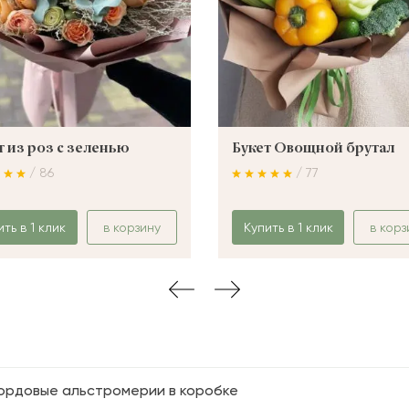
т из роз с зеленью
Букет Овощной брутал
/ 86
/ 77
ить в 1 клик
в корзину
Купить в 1 клик
в корз
ордовые альстромерии в коробке