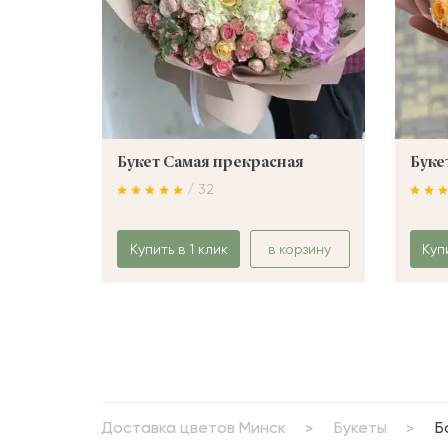
Букет Самая прекрасная
Буке
/ 32
Купить в 1 клик
в корзину
Куп
Доставка цветов Минск
Букеты
Б