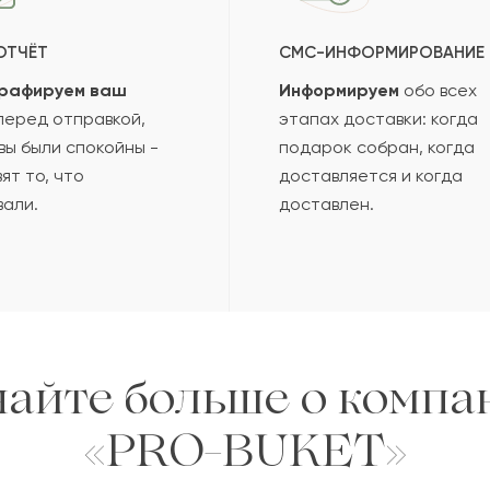
ОТЧЁТ
СМС-ИНФОРМИРОВАНИЕ
2015-09-12
рафируем ваш
Информируем
обо всех
еред отправкой,
этапах доставки: когда
вы были спокойны -
подарок собран, когда
2015-01-08
ят то, что
доставляется и когда
вали.
доставлен.
2014-01-08
2012-02-16
зать еще
найте больше о компа
«PRO-BUKET»