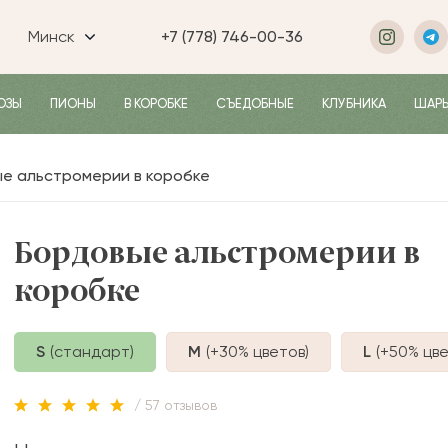
Минск
+7 (778) 746-00-36
ОЗЫ
ПИОНЫ
В КОРОБКЕ
СЪЕДОБНЫЕ
КЛУБНИКА
ШАР
е альстромерии в коробке
Бордовые альстромерии в
коробке
S
(стандарт)
M
(+30%
цветов
)
L
(+50%
цве
/ 57 отзывов