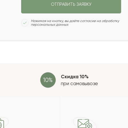
стоятельства складывались так, что
ОТПРАВИТЬ ЗАЯВКУ
 а с Вашей помощью, получился
с и для Мамы! Вы делаете
Сколь
Нажимая на кнопку, вы даёте согласие на обработку
персональных данных
2021-04-03
Отзыв
провер
ата, заказали доставку букета к
ет не прибудет в срок... НО наши
Скидка 10%
и, курьер все доставил вовремя, а
при самовывозе
на фото. Спасибо огромное!
2017-05-10
2016-02-16