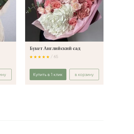
Букет Английский сад
Букет 
/ 65
ину
Купить в 1 клик
в корзину
Купить