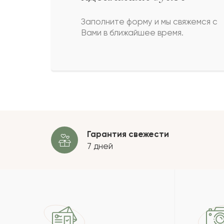
счастливые глаза моей Мамы! Об
я не могла поздравить её лично,
Заполните форму и мы свяжемся с
замечательный праздник и для на
Вами в ближайшее время.
замечательное дело! Удачи Вам!
Самал Айтпаева
С
На выходных были на свадьбе у бр
ЗАГСу. Очень переживали, что бук
Гарантия свежести
переживания оказались напрасным
7 дней
букет оказался даже лучше чем 
Фарид
Ф
Маусымжан
М