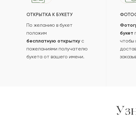
ОТКРЫТКА К БУКЕТУ
ФОТО
Кенесгуль
К
По желанию в букет
Фотог
положим
букет
п
бесплатную открытку
с
чтобы 
Ихлас
И
пожеланиями получателю
достав
букета от вашего имени.
заказы
Жан
Ж
Ерасыл
Е
Пока
Уз