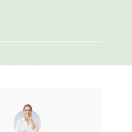
еку.
имя
-mail
г: