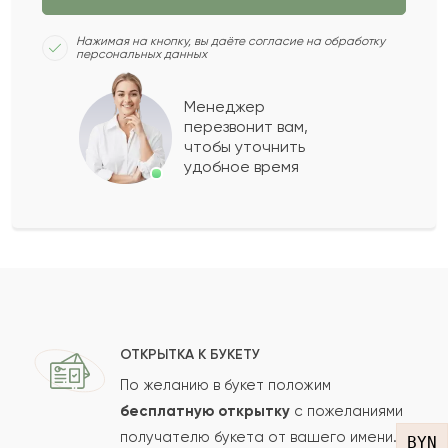
Асан
А
2020-10-27
Нажимая на кнопку, вы даёте согласие на обработку
персональных данных
Рубен
Р
2020-08-27
Менеджер
перезвонит вам,
Показать еще
чтобы уточнить
удобное время
Оставить свой отзыв
Ваше имя
Ваш e-mail
ОТКРЫТКА К БУКЕТУ
По желанию в букет положим
бесплатную открытку
с пожеланиями
получателю букета от вашего имени.
Рейтинг:
BYN