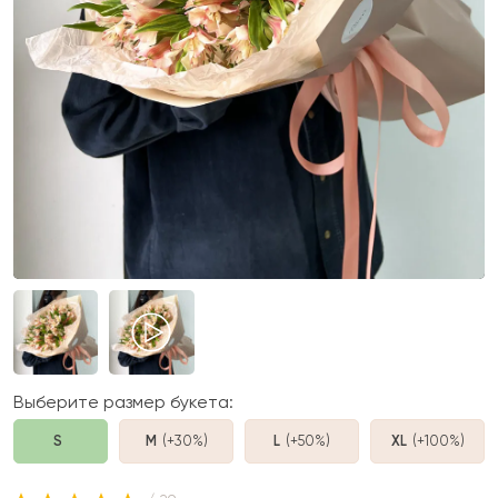
Выберите размер букета:
S
M
(+30%
)
L
(+50%
)
XL
(+100%
)