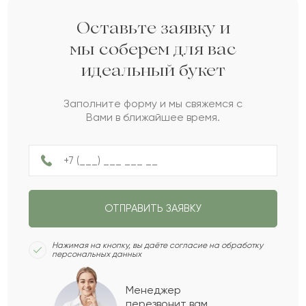
Рамиз
Р
2022-04-03
Оставьте заявку и
мы соберем для вас
идеальный букет
Аркадий
А
2022-03-01
Заполните форму и мы свяжемся с
Вами в ближайшее время.
Лолита
Л
2022-02-25
Баян
Б
2022-02-03
ОТПРАВИТЬ ЗАЯВКУ
Белес
Б
2022-01-13
Нажимая на кнопку, вы даёте согласие на обработку
персональных данных
Иоаким
И
2022-01-13
Менеджер
перезвонит вам,
Показать еще