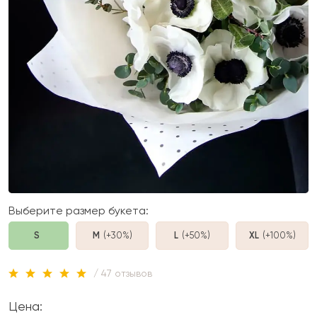
Выберите размер букета:
S
M
(+30%
)
L
(+50%
)
XL
(+100%
)
/ 47 отзывов
Цена: