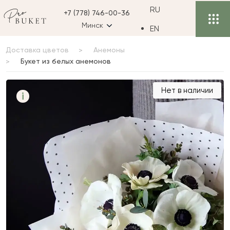
RU
+7 (778) 746-00-36
Минск
EN
Доставка цветов
Анемоны
Букет из белых анемонов
Букет из белых
Нет в наличии
i
анемонов