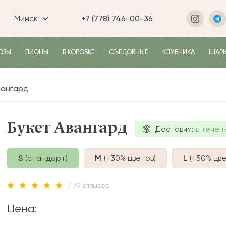
Минск
+7 (778) 746-00-36
ОЗЫ
ПИОНЫ
В КОРОБКЕ
СЪЕДОБНЫЕ
КЛУБНИКА
ШАР
вангард
Букет Авангард
Доставим:
в течен
S
(стандарт)
M
(+30%
цветов
)
L
(+50%
цве
/ 79 отзывов
Цена: