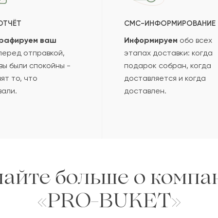
ОТЧЁТ
СМС-ИНФОРМИРОВАНИЕ
рафируем ваш
Информируем
обо всех
еред отправкой,
этапах доставки: когда
вы были спокойны -
подарок собран, когда
ят то, что
доставляется и когда
вали.
доставлен.
найте больше о компа
«PRO-BUKET»