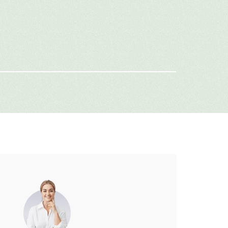
имя
-mail
г: