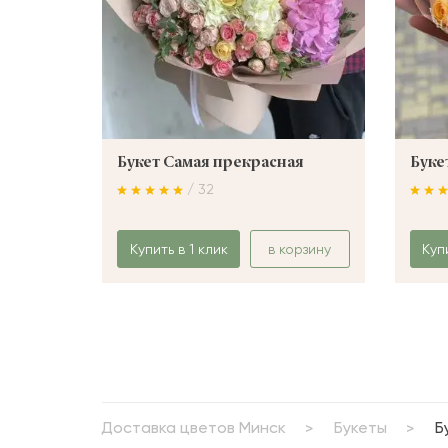
Букет Самая прекрасная
Буке
/ 32
Купить в 1 клик
в корзину
Куп
Доставка цветов Минск
Букеты
Б