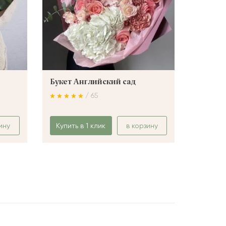
Букет Английский сад
Букет 
/ 65
ину
Купить в 1 клик
в корзину
Купить