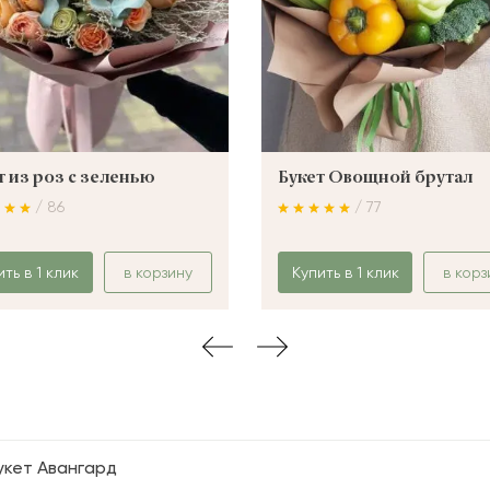
т из роз с зеленью
Букет Овощной брутал
/ 86
/ 77
ить в 1 клик
в корзину
Купить в 1 клик
в корз
укет Авангард