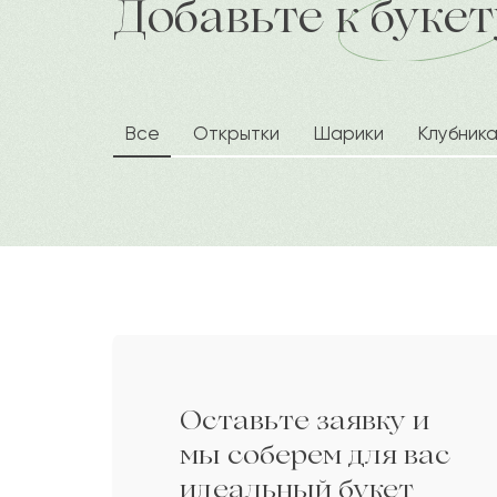
Добавьте к букет
доставка по городу в течение час
Кайыргали
К
Аскар
А
Все
Открытки
Шарики
Клубник
Надежда
Н
Жетес
Ж
Зарина
З
Оставьте заявку и
Руслан
Р
мы соберем для вас
идеальный букет