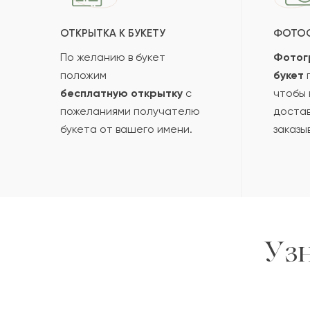
ОТКРЫТКА К БУКЕТУ
ФОТО
По желанию в букет
Фотог
положим
букет
п
бесплатную открытку
с
чтобы 
пожеланиями получателю
достав
букета от вашего имени.
заказы
Уз