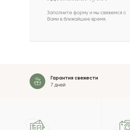
Калбиби
К
Заполните форму и мы свяжемся с
Вами в ближайшее время.
Асемхан
А
Дара
Д
Пока
Гарантия свежести
7 дней