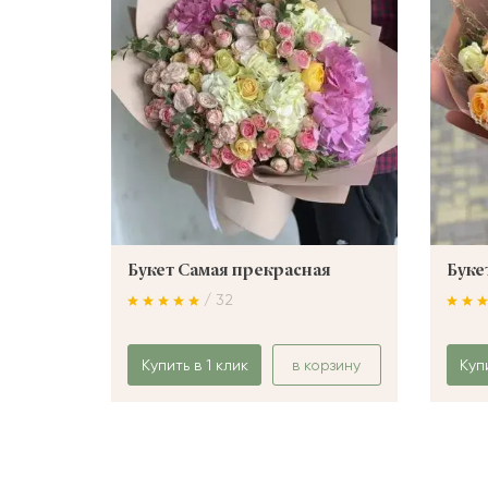
Букет Самая прекрасная
Буке
/ 32
Купить в 1 клик
в корзину
Куп