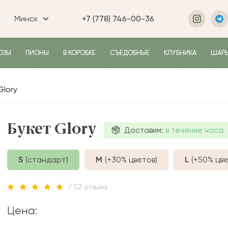
Минск
+7 (778) 746-00-36
ОЗЫ
ПИОНЫ
В КОРОБКЕ
СЪЕДОБНЫЕ
КЛУБНИКА
ШАР
Glory
Букет Glory
Доставим:
в течение часа
S
(стандарт)
M
(+30%
цветов
)
L
(+50%
цве
/ 52 отзыва
Цена: