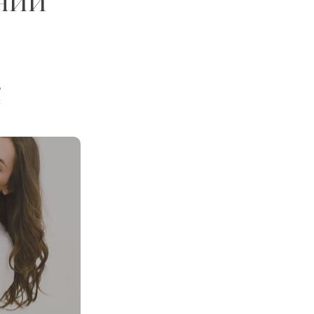
нии
,
с