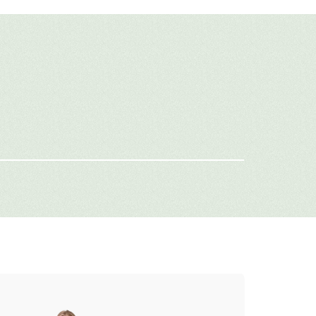
авить свой отзыв
имя
-mail
г: