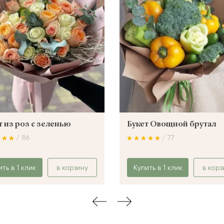
т из роз с зеленью
Букет Овощной брутал
/ 86
/ 77
ить в 1 клик
в корзину
Купить в 1 клик
в корз