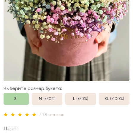
Выберите размер букета:
S
M
(+30%
)
L
(+50%
)
XL
(+100%
)
/ 78 отзывов
Цена: