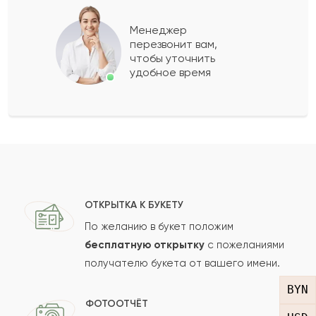
Нурбек
Н
2023-09-02
Менеджер
перезвонит вам,
Показать еще
чтобы уточнить
удобное время
Оставить свой отзыв
Ваше имя
Ваш e-mail
ОТКРЫТКА К БУКЕТУ
По желанию в букет положим
бесплатную открытку
с пожеланиями
получателю букета от вашего имени.
Рейтинг:
BYN
Отзыв
ФОТООТЧЁТ