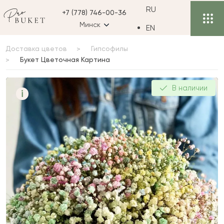
RU
+7 (778) 746-00-36
Минск
EN
Доставка цветов
Гипсофилы
Букет Цветочная Картина
Букет Цветочная
В наличии
i
Картина