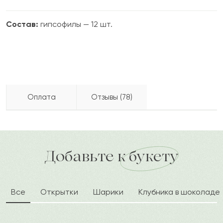
Состав:
гипсофилы — 12 шт.
Оплата
Отзывы (78)
Азиз
А
2024-06-02
Бесплатно доставляем по городу
доставка по городу в течение часа
Добавьте к букету
Аскат
А
2024-05-30
Все
Открытки
Шарики
Клубника в шоколаде
Самвел
С
2024-02-18