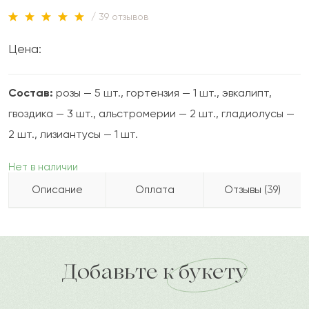
/ 39 отзывов
Цена:
Состав:
розы — 5 шт., гортензия — 1 шт., эвкалипт,
гвоздика — 3 шт., альстромерии — 2 шт., гладиолусы —
2 шт., лизиантусы — 1 шт.
Нет в наличии
Описание
Оплата
Отзывы (39)
PRO-BUKET это:
Сункар
С
2022-09-21
Бесплатно доставляем по городу
▫️ Гарантия свежести цветов 7 дней
доставка по городу в течение часа
Добавьте к букету
▫️ Доставка по городу за 60 минут
Лейла
Л
2022-08-29
▫️ Соберём подобный букет на Ваш бюджет