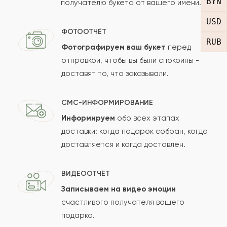
BYN
получателю букета от вашего имени.
Рейтинг:
USD
Отзыв
ФОТООТЧЁТ
RUB
Фотографируем ваш букет
перед
отправкой, чтобы вы были спокойны -
доставят то, что заказывали.
СМС-ИНФОРМИРОВАНИЕ
Информируем
обо всех этапах
Сколько будет
+
?
доставки: когда подарок собран, когда
доставляется и когда доставлен.
Отзыв будет опубликован после проверки.
ВИДЕООТЧЁТ
Проверяем на спам.
Записываем на видео эмоции
счастливого получателя вашего
ОСТАВИТЬ ОТЗЫВ
подарка.