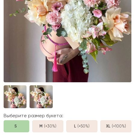
Выберите размер букета:
S
M
(+30%
)
L
(+50%
)
XL
(+100%
)