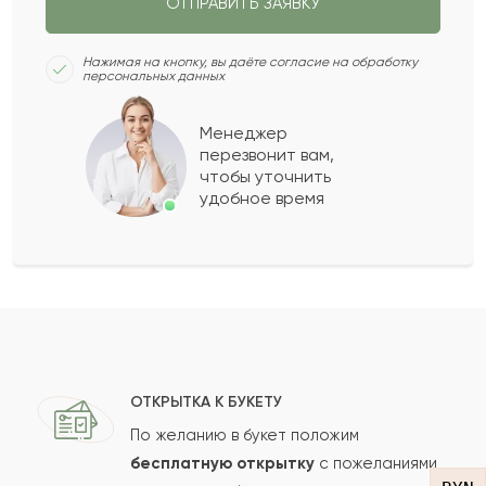
ОТПРАВИТЬ ЗАЯВКУ
Алиайдар
А
2021-08-20
Нажимая на кнопку, вы даёте согласие на обработку
персональных данных
Елнар
Е
2021-06-22
Менеджер
перезвонит вам,
Показать еще
чтобы уточнить
удобное время
Оставить свой отзыв
Ваше имя
Ваш e-mail
ОТКРЫТКА К БУКЕТУ
По желанию в букет положим
бесплатную открытку
с пожеланиями