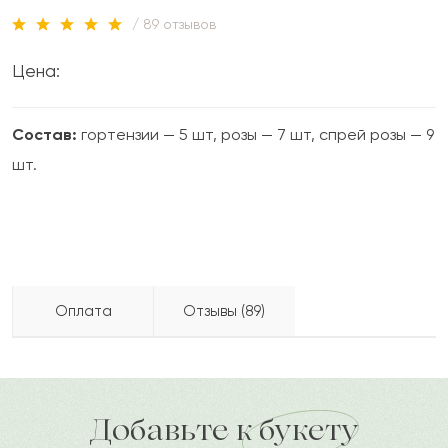
/ 89 отзывов
Цена:
Состав:
гортензии — 5 шт, розы — 7 шт, спрей розы — 9
шт.
Оплата
Отзывы (89)
Жайдар
Ж
2024-05-07
Бесплатно доставляем по городу
доставка по городу в течение часа
Добавьте к букету