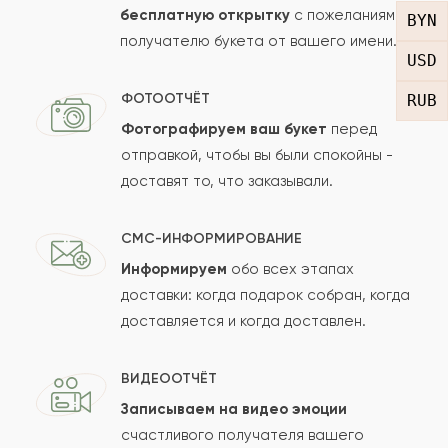
бесплатную открытку
с пожеланиями
BYN
получателю букета от вашего имени.
Рейтинг:
USD
Отзыв
ФОТООТЧЁТ
RUB
Фотографируем ваш букет
перед
отправкой, чтобы вы были спокойны -
доставят то, что заказывали.
СМС-ИНФОРМИРОВАНИЕ
Информируем
обо всех этапах
Сколько будет
+
?
доставки: когда подарок собран, когда
доставляется и когда доставлен.
Отзыв будет опубликован после проверки.
ВИДЕООТЧЁТ
Проверяем на спам.
Записываем на видео эмоции
счастливого получателя вашего