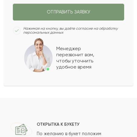
ОТПРАВИТЬ ЗАЯВКУ
Жансая
Ж
2024-01-03
Нажимая на кнопку, вы даёте согласие на обработку
персональных данных
Мухтар
М
2023-12-25
Менеджер
перезвонит вам,
Показать еще
чтобы уточнить
удобное время
Оставить свой отзыв
Ваше имя
Ваш e-mail
ОТКРЫТКА К БУКЕТУ
По желанию в букет положим