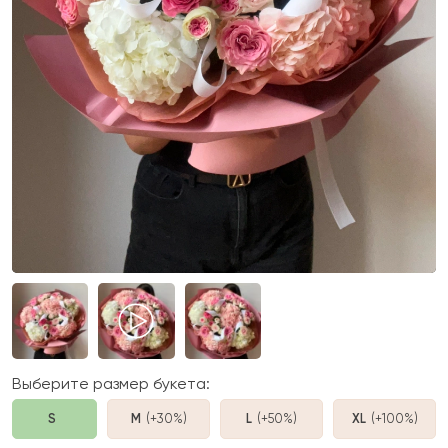
Выберите размер букета:
S
M
(+30%
)
L
(+50%
)
XL
(+100%
)