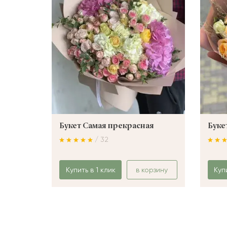
Букет Самая прекрасная
Буке
/ 32
Купить в 1 клик
в корзину
Куп