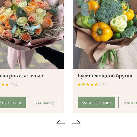
т из роз с зеленью
Букет Овощной брутал
/ 86
/ 77
ить в 1 клик
в корзину
Купить в 1 клик
в корз