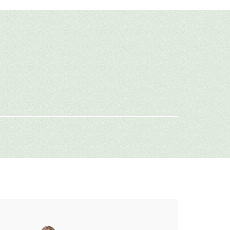
авить свой отзыв
имя
-mail
г: