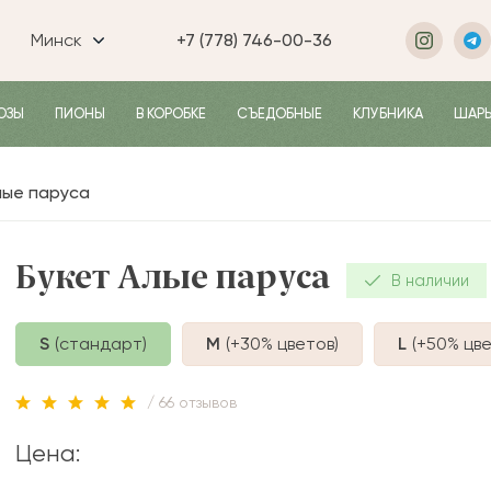
Минск
+7 (778) 746-00-36
ОЗЫ
ПИОНЫ
В КОРОБКЕ
СЪЕДОБНЫЕ
КЛУБНИКА
ШАР
лые паруса
Букет Алые паруса
В наличии
S
(стандарт)
M
(+30%
цветов
)
L
(+50%
цве
/ 66 отзывов
Цена: