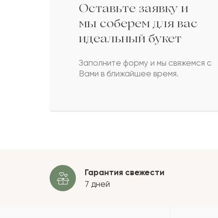
Оставьте заявку и
Сейт
С
мы соберем для вас
идеальный букет
Карина
К
Заполните форму и мы свяжемся с
Вами в ближайшее время.
Райгуль
Р
Халида
Х
Пока
Гарантия свежести
7 дней