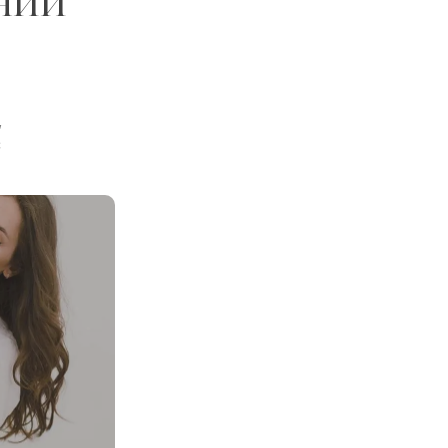
нии
,
с