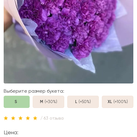
Выберите размер букета:
S
M
(+30%
)
L
(+50%
)
XL
(+100%
)
/ 63 отзыва
Цена: