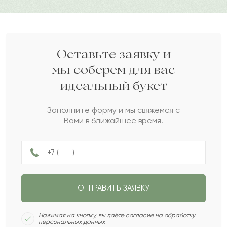
флористического оформления.
Епифан
Е
2022-07-22
Дарите своим близким любовь вместе с Pro-buket.
Сапар
С
2022-03-29
Оставьте заявку и
мы соберем для вас
идеальный букет
Гульбанат
Г
2021-11-20
Заполните форму и мы свяжемся с
Вами в ближайшее время.
Сагида
С
2021-11-06
Варвара
В
2021-10-31
ОТПРАВИТЬ ЗАЯВКУ
Авигея
А
2021-05-26
Нажимая на кнопку, вы даёте согласие на обработку
персональных данных