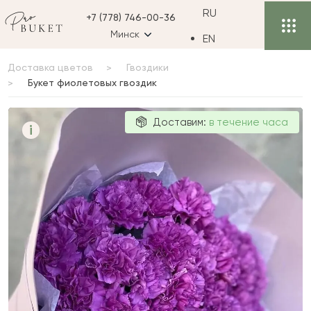
RU
+7 (778) 746-00-36
Минск
EN
Доставка цветов
Гвоздики
Букет фиолетовых гвоздик
Букет
Доставим:
в течение часа
i
фиолетовых
гвоздик