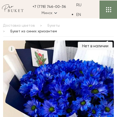
RU
+7 (778) 746-00-36
Минск
EN
Доставка цветов
Букеты
Букет из синих хризантем
Букет из синих
Нет в наличии
i
хризантем