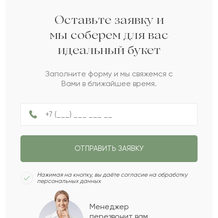
Григорий
Г
2022-03-17
Оставьте заявку и
мы соберем для вас
идеальный букет
Гафу
Г
2022-02-11
Заполните форму и мы свяжемся с
Вами в ближайшее время.
Самира
С
2021-11-12
Мадина
М
2021-09-02
ОТПРАВИТЬ ЗАЯВКУ
Жахангир
Ж
2021-06-30
Нажимая на кнопку, вы даёте согласие на обработку
персональных данных
Люция
Л
2021-03-26
Менеджер
перезвонит вам,
Показать еще