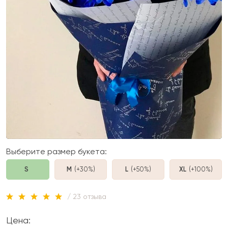
Выберите размер букета:
S
M
(+30%
)
L
(+50%
)
XL
(+100%
)
/ 23 отзыва
Цена: