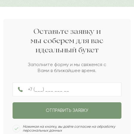
Дарите своим близким любовь вместе с Pro-buket.
Северина
С
2021-01-12
Ербатыр
Е
2021-01-11
Оставьте заявку и
мы соберем для вас
идеальный букет
Мишель
М
2020-12-15
Заполните форму и мы свяжемся с
Вами в ближайшее время.
Хасан
Х
2020-02-28
Танзия
Т
2019-12-27
ОТПРАВИТЬ ЗАЯВКУ
Балкумис
Б
2019-07-21
Нажимая на кнопку, вы даёте согласие на обработку
персональных данных