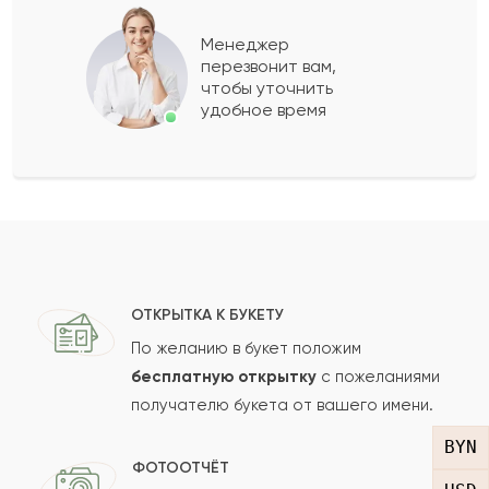
Акрам
А
2019-06-06
Менеджер
перезвонит вам,
Показать еще
чтобы уточнить
удобное время
Оставить свой отзыв
Ваше имя
Ваш e-mail
ОТКРЫТКА К БУКЕТУ
По желанию в букет положим
бесплатную открытку
с пожеланиями
получателю букета от вашего имени.
Рейтинг:
BYN
Отзыв
ФОТООТЧЁТ