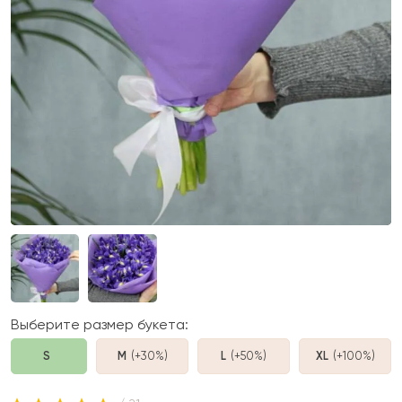
Выберите размер букета:
S
M
(+30%
)
L
(+50%
)
XL
(+100%
)