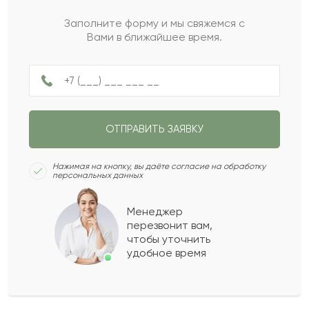
Заполните форму и мы свяжемся с
Вами в ближайшее время.
Галия
Г
2022-04-24
Баубек
Б
2022-02-25
ОТПРАВИТЬ ЗАЯВКУ
Габриэлла
Г
2022-02-17
Нажимая на кнопку, вы даёте согласие на обработку
персональных данных
Данила
Д
2022-01-07
Менеджер
перезвонит вам,
Показать еще
чтобы уточнить
удобное время
Оставить свой отзыв