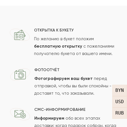
Ваше имя
Ваш e-mail
ОТКРЫТКА К БУКЕТУ
По желанию в букет положим
бесплатную открытку
с пожеланиями
получателю букета от вашего имени.
Рейтинг:
Отзыв
ФОТООТЧЁТ
Фотографируем ваш букет
перед
отправкой, чтобы вы были спокойны -
BYN
доставят то, что заказывали.
USD
СМС-ИНФОРМИРОВАНИЕ
RUB
Информируем
обо всех этапах
Сколько будет
+
?
доставки: когда подарок собран, когда