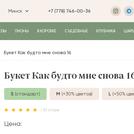
Минск
+7 (778) 746-00-36
ОЗЫ
ПИОНЫ
В КОРОБКЕ
СЪЕДОБНЫЕ
КЛУБНИКА
ШАР
Букет Как будто мне снова 16
Букет Как будто мне снова 1
S
(стандарт)
M
(+30%
цветов
)
L
(+50%
цве
/ 61 отзыв
Цена: