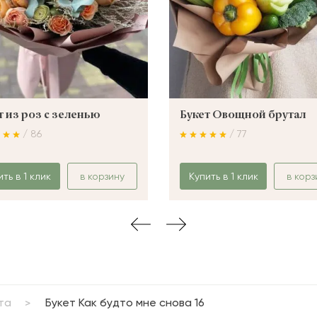
т из роз с зеленью
Букет Овощной брутал
/ 86
/ 77
ить в 1 клик
в корзину
Купить в 1 клик
в корз
та
Букет Как будто мне снова 16