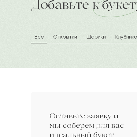
Добавьте к букет
доставка по городу в течение час
Каир
К
Нила
Н
Все
Открытки
Шарики
Клубник
Мусиреп
М
Чеслава
Ч
Алима
А
Оставьте заявку и
Елмурат
Е
мы соберем для вас
идеальный букет