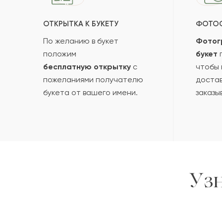
ОТКРЫТКА К БУКЕТУ
ФОТО
По желанию в букет
Фотог
положим
букет
п
бесплатную открытку
с
чтобы 
пожеланиями получателю
достав
букета от вашего имени.
заказы
Уз