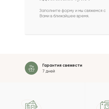
Крис
К
Заполните форму и мы свяжемся с
Вами в ближайшее время.
Дуния
Д
Айбиби
А
Пока
Гарантия свежести
7 дней