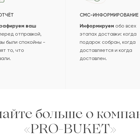
ОТЧЁТ
СМС-ИНФОРМИРОВАНИЕ
рафируем ваш
Информируем
обо всех
еред отправкой,
этапах доставки: когда
вы были спокойны -
подарок собран, когда
ят то, что
доставляется и когда
вали.
доставлен.
найте больше о компа
«PRO-BUKET»