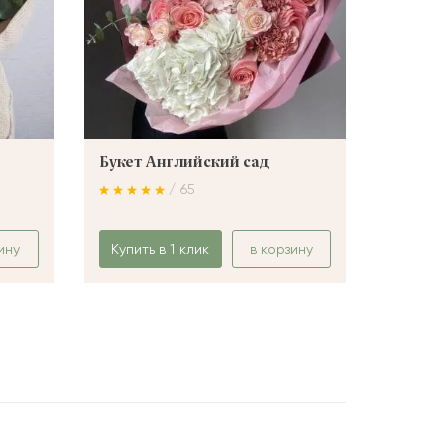
Букет Английский сад
Букет 
/ 65
ину
Купить в 1 клик
в корзину
Купить