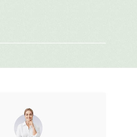
имя
-mail
г: