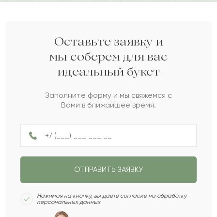
Жирен
Ж
2022-05-20
Дарите своим близким любовь вместе с Pro-buket.
Янина
Я
2022-03-11
Оставьте заявку и
мы соберем для вас
идеальный букет
Рая
Р
2022-03-01
Заполните форму и мы свяжемся с
Вами в ближайшее время.
Дарина
Д
2022-01-02
Созон
С
2021-12-17
ОТПРАВИТЬ ЗАЯВКУ
Баян
Б
2021-12-02
Нажимая на кнопку, вы даёте согласие на обработку
персональных данных
Лукьян
Л
2021-08-30