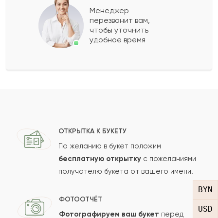
Менеджер
перезвонит вам,
Показать еще
чтобы уточнить
удобное время
Оставить свой отзыв
Ваше имя
Ваш e-mail
ОТКРЫТКА К БУКЕТУ
По желанию в букет положим
бесплатную открытку
с пожеланиями
получателю букета от вашего имени.
Рейтинг:
BYN
Отзыв
ФОТООТЧЁТ
USD
Фотографируем ваш букет
перед