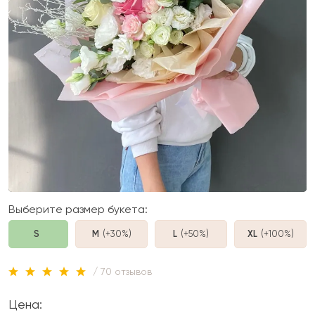
Выберите размер букета:
S
M
(+30%
)
L
(+50%
)
XL
(+100%
)
/ 70 отзывов
Цена: