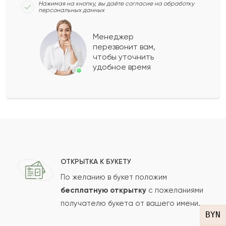
Нажимая на кнопку, вы даёте согласие на обработку
персональных данных
Купил такой букет своей жене на годовщину
Менеджер
свадьбы. Жена просто в восторге от такой
перезвонит вам,
красоты.
чтобы уточнить
удобное время
2021-04-13
Галина
Г
Купила дочке на годовщину свадьбы. Всё
прекрасно! Свежие, пахнут изумительно!
2021-04-04
ОТКРЫТКА К БУКЕТУ
Светлана
С
По желанию в букет положим
бесплатную открытку
с пожеланиями
Красивый букет с прекрасным ароматом.
получателю букета от вашего имени.
BYN
2021-03-09