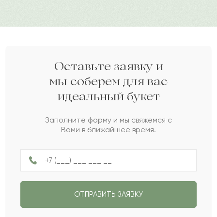
Очень красивый нежный букет, а аромато
просто божественный
2021-05-26
Александр
А
Оставьте заявку и
мы соберем для вас
Великолепный букет, чудесно выглядит и
идеальный букет
красиво пахнет.
Заполните форму и мы свяжемся с
Вами в ближайшее время.
2021-05-12
Андрей
А
Очень всё понравилось! Не первый раз тут
покупаю букет, и этот особенно понравился.
ОТПРАВИТЬ ЗАЯВКУ
2021-05-11
Сергей
С