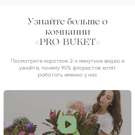
Показать еще
Узнайте больше о
Оставить свой отзыв
компании
Ваше имя
«PRO-BUKET»
Посмотрите короткое 2-х минутное видео и
узнайте, почему 90% флористов хотят
Ваш e-mail
работать именно у нас
Рейтинг:
Отзыв