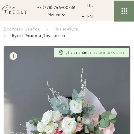
RU
+7 (778) 746-00-36
Минск
EN
Доставка цветов
Лизиантусы
Букет Ромео и Джульетта
Букет Ромео и
Доставим:
в течение часа
i
Джульетта