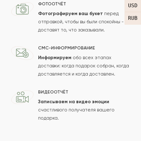
Арина
ФОТООТЧЁТ
А
USD
Фотографируем ваш букет
перед
RUB
Купила и подарила подруге, цветы очень
отправкой, чтобы вы были спокойны -
красивые и хорошего качества
доставят то, что заказывали.
СМС-ИНФОРМИРОВАНИЕ
2021-02-17
Hussam
HU
Информируем
обо всех этапах
доставки: когда подарок собран, когда
Очень понравилось все это потрясающе! Я
доставляется и когда доставлен.
всегда здесь покупаю цветы, и мне очень
понравился этот букет
ВИДЕООТЧЁТ
Записываем на видео эмоции
2021-01-20
Владимир
счастливого получателя вашего
В
подарка.
Прекрасный букет с невероятным ароматом.