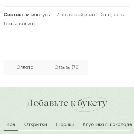
Состав:
лизиантусы — 7 шт, спрей розы — 5 шт, розы —
1 шт, эвкалипт.
Оплата
Отзывы (70)
2021-06-14
анна
Бесплатно доставляем по городу
А
доставка по городу в течение часа
Добавьте к букету
Очень красиво)))
2021-06-10
Все
Открытки
Шарики
Клубника в шоколаде
Лана
Л