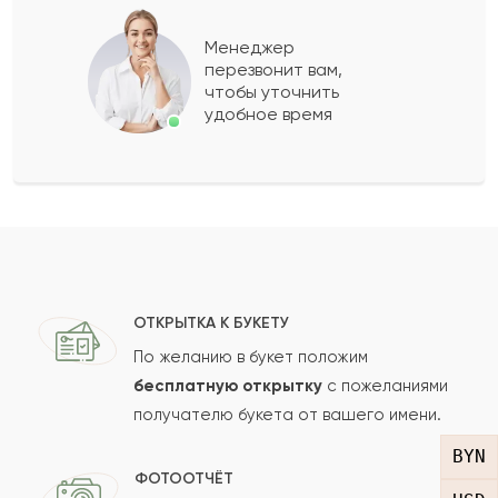
Байсултан
Б
2023-12-28
Менеджер
перезвонит вам,
Показать еще
чтобы уточнить
удобное время
Оставить свой отзыв
Ваше имя
Ваш e-mail
ОТКРЫТКА К БУКЕТУ
По желанию в букет положим
бесплатную открытку
с пожеланиями
получателю букета от вашего имени.
Рейтинг:
BYN
Отзыв
ФОТООТЧЁТ