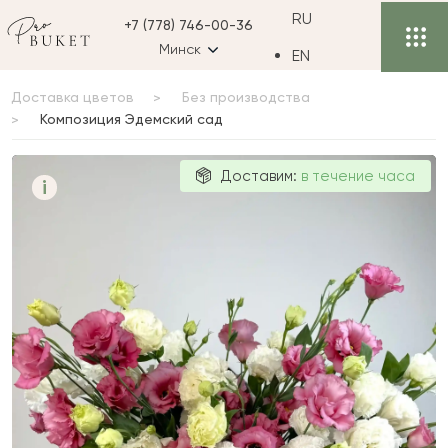
RU
+7 (778) 746-00-36
Минск
EN
Доставка цветов
Без производства
Композиция Эдемский сад
Композиция
Доставим:
в течение часа
i
Эдемский сад