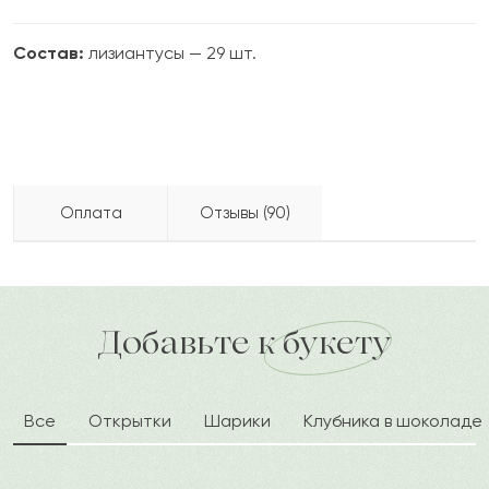
Состав:
лизиантусы — 29 шт.
Оплата
Отзывы (90)
Замир
З
2024-06-21
Бесплатно доставляем по городу
доставка по городу в течение часа
Добавьте к букету
Айман
А
2024-05-27
Все
Открытки
Шарики
Клубника в шоколаде
Ардак
А
2024-04-30