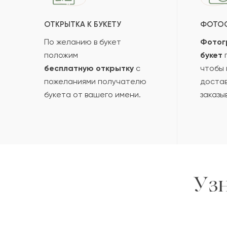
ОТКРЫТКА К БУКЕТУ
ФОТО
По желанию в букет
Фотог
положим
букет
п
бесплатную открытку
с
чтобы 
пожеланиями получателю
достав
букета от вашего имени.
заказы
Уз