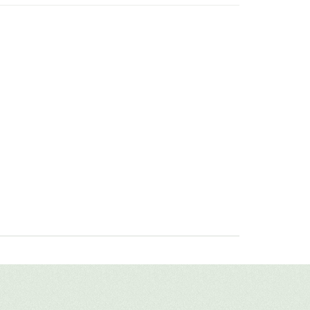
нским.
авить свой отзыв