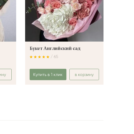
Букет Английский сад
Букет 
/ 65
ину
Купить в 1 клик
в корзину
Купить