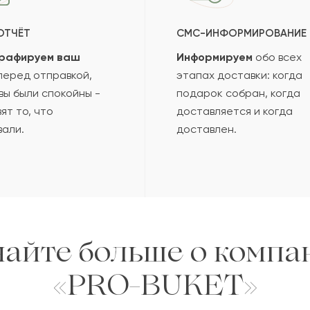
ОТЧЁТ
СМС-ИНФОРМИРОВАНИЕ
рафируем ваш
Информируем
обо всех
еред отправкой,
этапах доставки: когда
вы были спокойны -
подарок собран, когда
ят то, что
доставляется и когда
вали.
доставлен.
найте больше о компа
«PRO-BUKET»