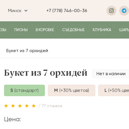
Минск
+7 (778) 746-00-36
ОЗЫ
ПИОНЫ
В КОРОБКЕ
СЪЕДОБНЫЕ
КЛУБНИКА
ШАР
Букет из 7 орхидей
Букет из 7 орхидей
Нет в наличии
S
(стандарт)
M
(+30%
цветов
)
L
(+50%
цве
/ 77 отзывов
Цена: