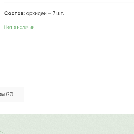
Состав:
орхидеи — 7 шт.
Нет в наличии
ы (77)
онченность, элегантность и обновление и относится к же
2020-04-30
ду
Ост