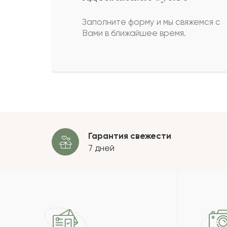
Асемхан
А
Заполните форму и мы свяжемся с
Вами в ближайшее время.
Гарифа
Г
Маргарита
М
Нурлыбек
Н
Гарантия свежести
Пока
7 дней