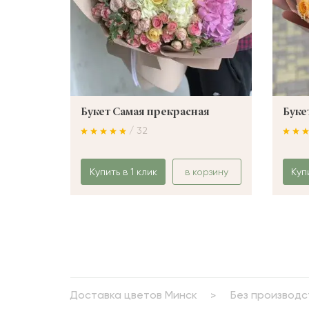
Букет Самая прекрасная
Буке
/ 32
Купить в 1 клик
в корзину
Куп
Доставка цветов Минск
Без производс