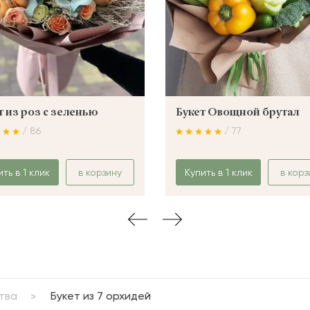
т из роз с зеленью
Букет Овощной брутал
/ 86
/ 77
ить в 1 клик
в корзину
Купить в 1 клик
в корз
тва
Букет из 7 орхидей