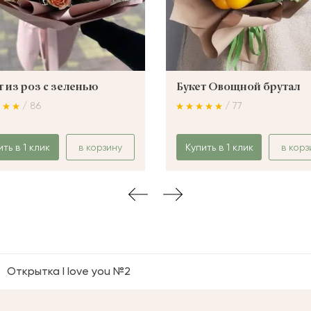
т из роз с зеленью
Букет Овощной брутал
/ 86
/ 77
ить в 1 клик
в корзину
Купить в 1 клик
в корз
Открытка I love you №2