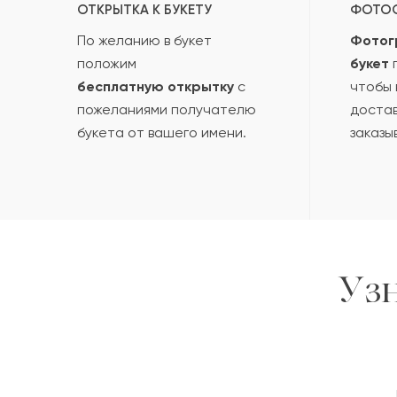
ОТКРЫТКА К БУКЕТУ
ФОТО
По желанию в букет
Фотог
положим
букет
п
бесплатную открытку
с
чтобы 
пожеланиями получателю
достав
букета от вашего имени.
заказы
Уз