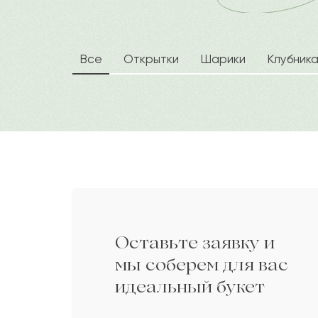
Корлан
К
Алан
А
Все
Открытки
Шарики
Клубник
Газиз
Г
Илан
И
Ахат
А
Оставьте заявку и
Уркия
У
мы соберем для вас
идеальный букет
Юхим
Ю