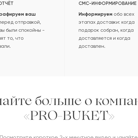
ОТЧЁТ
СМС-ИНФОРМИРОВАНИЕ
рафируем ваш
Информируем
обо всех
еред отправкой,
этапах доставки: когда
вы были спокойны -
подарок собран, когда
ят то, что
доставляется и когда
вали.
доставлен.
найте больше о компа
«PRO-BUKET»
Посмотрите короткое 2-х минутное видео и узнайте