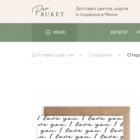
Доставка цветов, шаров
ЦВЕТЫ
и подарков в Минск
РОЗЫ
МЕНЮ
КАТАЛОГ
Р
ПИОНЫ
ТЮЛЬПАНЫ
Доставка цветов
Открытки
Откры
БУКЕТЫ
КОМУ
ПОВОД
ФОРМА И УПАКОВКА
СЪЕДОБНЫЕ БУКЕТЫ
КОМНАТНЫЕ ЦВЕТЫ
ПОДАРКИ