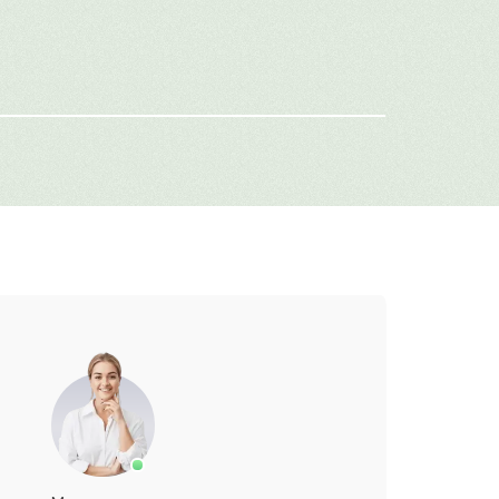
-mail
г: