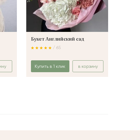
Букет Английский сад
Букет 
/ 65
ину
Купить в 1 клик
в корзину
Купить