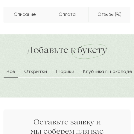
Описание
Оплата
Отзывы (96)
Добавьте к подарку открытку с теплыми
Рената
Р
2022-08-22
Бесплатно доставляем по городу
пожеланиями.
доставка по городу в течение часа
Добавьте к букету
Дарите своим близким любовь вместе с Pro-buket.
Инга
И
2022-08-09
Все
Открытки
Шарики
Клубника в шоколаде
Уасима
У
2022-07-30
Клариса
К
2022-07-19
Бегали
Б
2022-06-12
Оставьте заявку и
мы соберем для вас