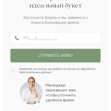
идеальный букет
Калка
К
2022-06-09
Заполните форму и мы свяжемся с
Вами в ближайшее время.
Ерофей
Е
2022-05-21
Соломон
С
2022-05-20
ОТПРАВИТЬ ЗАЯВКУ
Горица
Г
2022-05-12
Нажимая на кнопку, вы даёте согласие на обработку
персональных данных
Любовь
Л
2022-04-29
Менеджер
перезвонит вам,
Показать еще
чтобы уточнить
удобное время
Оставить свой отзыв