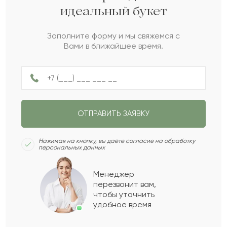
идеальный букет
Армен
А
2022-05-14
Заполните форму и мы свяжемся с
Вами в ближайшее время.
Ескен
Е
2022-05-07
Халила
Х
2022-04-11
ОТПРАВИТЬ ЗАЯВКУ
Далия
Д
2022-03-18
Нажимая на кнопку, вы даёте согласие на обработку
персональных данных
Яким
Я
2022-02-08
Менеджер
перезвонит вам,
Показать еще
чтобы уточнить
удобное время
Оставить свой отзыв