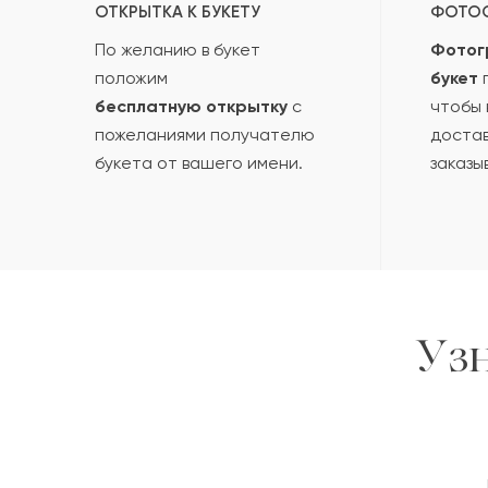
ОТКРЫТКА К БУКЕТУ
ФОТО
По желанию в букет
Фотог
положим
букет
п
бесплатную открытку
с
чтобы 
пожеланиями получателю
достав
букета от вашего имени.
заказы
Уз