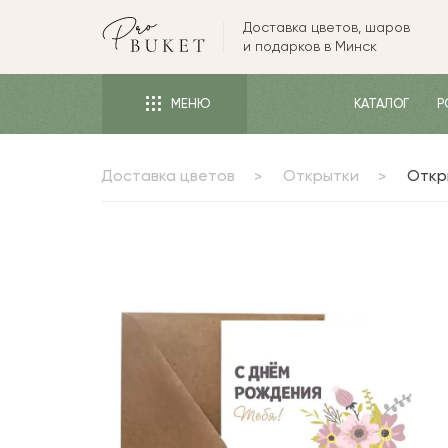
Доставка цветов, шаров
ЦВЕТЫ
и подарков в Минск
РОЗЫ
МЕНЮ
КАТАЛОГ
Р
ПИОНЫ
ТЮЛЬПАНЫ
Доставка цветов
Открытки
Откр
БУКЕТЫ
КОМУ
ПОВОД
ФОРМА И УПАКОВКА
СЪЕДОБНЫЕ БУКЕТЫ
КОМНАТНЫЕ ЦВЕТЫ
ПОДАРКИ