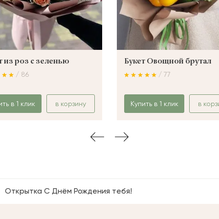
т из роз с зеленью
Букет Овощной брутал
/ 86
/ 77
ить в 1 клик
в корзину
Купить в 1 клик
в корз
Открытка С Днём Рождения тебя!