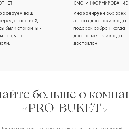
ОТЧЁТ
СМС-ИНФОРМИРОВАНИЕ
рафируем ваш
Информируем
обо всех
еред отправкой,
этапах доставки: когда
вы были спокойны -
подарок собран, когда
ят то, что
доставляется и когда
вали.
доставлен.
найте больше о компа
«PRO-BUKET»
Посмотрите короткое 2-х минутное видео и узнайте