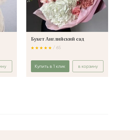
Букет Английский сад
Букет 
/ 65
ину
Купить в 1 клик
в корзину
Купить