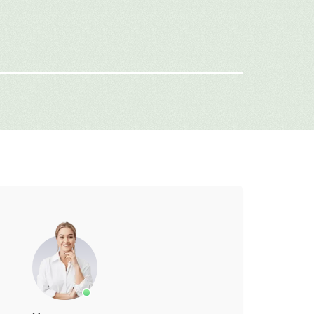
-mail
г: