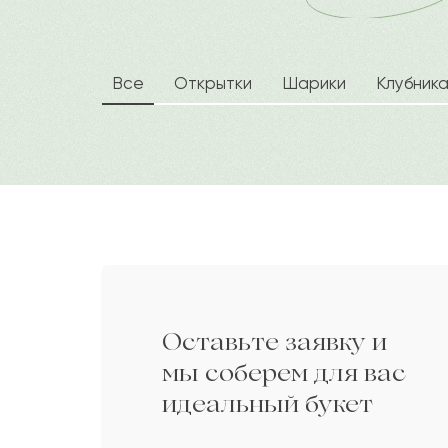
Эльмара
Э
Балгуль
Б
Все
Открытки
Шарики
Клубник
Жангельды
Ж
Инара
И
Ион
И
Оставьте заявку и
Райымбек
Р
мы соберем для вас
идеальный букет
Идигуль
И