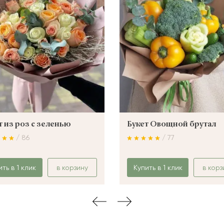
т из роз с зеленью
Букет Овощной брутал
/ 86
/ 77
ить в 1 клик
в корзину
Купить в 1 клик
в корз