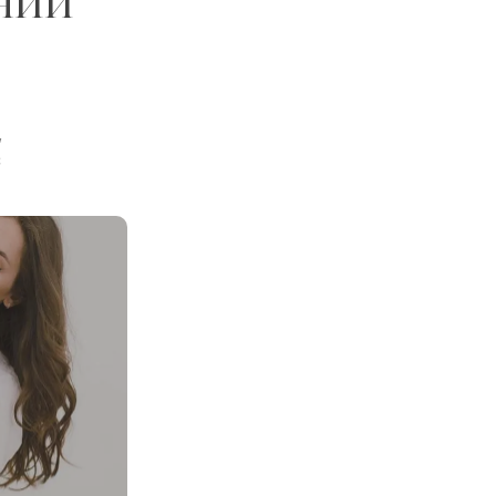
нии
,
с