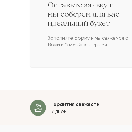
Оставьте заявку и
Альжбета
А
мы соберем для вас
идеальный букет
Адиба
А
Заполните форму и мы свяжемся с
Вами в ближайшее время.
Байтас
Б
Кумар
К
Пока
Гарантия свежести
7 дней