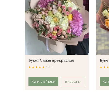
Букет Самая прекрасная
Буке
/ 32
Купить в 1 клик
в корзину
Куп