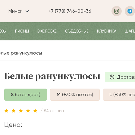
Минск
+7 (778) 746-00-36
ОЗЫ
ПИОНЫ
В КОРОБКЕ
СЪЕДОБНЫЕ
КЛУБНИКА
ШАР
елые ранункулюсы
Белые ранункулюсы
Достав
S
(стандарт)
M
(+30%
цветов
)
L
(+50%
цве
/ 84 отзыва
Цена: