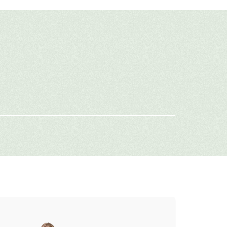
авить свой отзыв
имя
-mail
г: