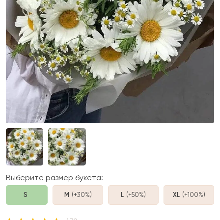
Выберите размер букета:
S
M
(+30%
)
L
(+50%
)
XL
(+100%
)