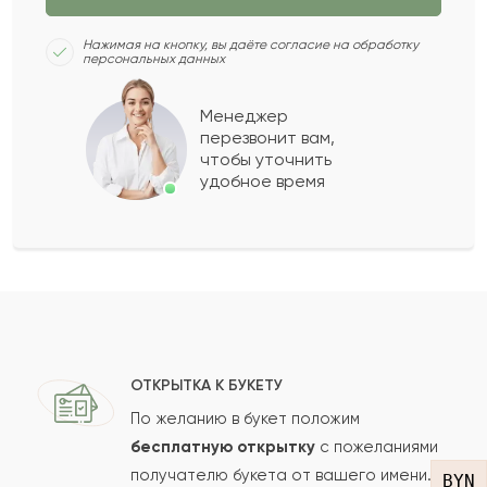
Дидар
Д
2022-06-15
Нажимая на кнопку, вы даёте согласие на обработку
персональных данных
Сагадат
С
2022-03-17
Менеджер
перезвонит вам,
Показать еще
чтобы уточнить
удобное время
Оставить свой отзыв
Ваше имя
Ваш e-mail
ОТКРЫТКА К БУКЕТУ
По желанию в букет положим
бесплатную открытку
с пожеланиями
получателю букета от вашего имени.
Рейтинг:
BYN