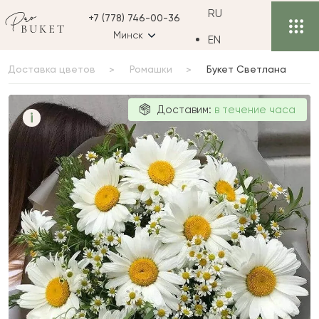
RU
+7 (778) 746-00-36
Минск
EN
Доставка цветов
Ромашки
Букет Светлана
Букет
Доставим:
в течение часа
i
Светлана