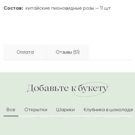
Состав:
китайские пионовидные розы — 11 шт
Оплата
Отзывы (51)
Януарий
Я
2023-12-03
Бесплатно доставляем по городу
доставка по городу в течение часа
Добавьте к букету
Сара
С
2023-11-26
Все
Открытки
Шарики
Клубника в шоколаде
Табыс
Т
2023-11-19