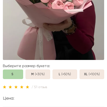
Выберите размер букета:
S
M
(+30%
)
L
(+50%
)
XL
(+100%
)
/ 51 отзыв
Цена: