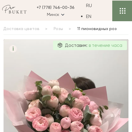
RU
+7 (778) 746-00-36
Минск
EN
Доставка цветов
Розы
11 пионовидных роз
11
Доставим:
в течение часа
i
пионовидных
роз