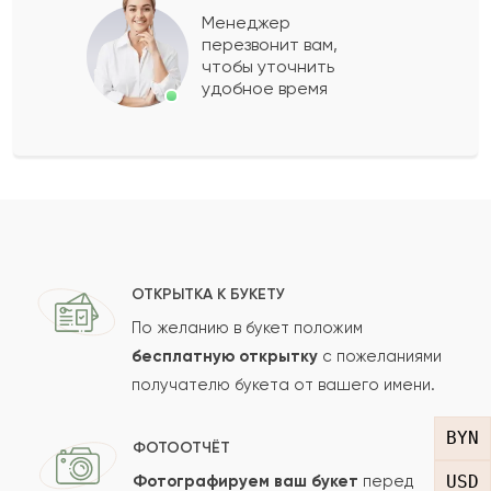
Менеджер
перезвонит вам,
Показать еще
чтобы уточнить
удобное время
Оставить свой отзыв
Ваше имя
Ваш e-mail
ОТКРЫТКА К БУКЕТУ
По желанию в букет положим
бесплатную открытку
с пожеланиями
получателю букета от вашего имени.
Рейтинг:
BYN
Отзыв
ФОТООТЧЁТ
USD
Фотографируем ваш букет
перед