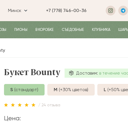
Минск
+7 (778) 746-00-36
ОЗЫ
ПИОНЫ
В КОРОБКЕ
СЪЕДОБНЫЕ
КЛУБНИКА
ШАР
nty
Букет Bounty
Доставим:
в течение ча
S
(стандарт)
M
(+30%
цветов
)
L
(+50%
цве
/ 24 отзыва
Цена: