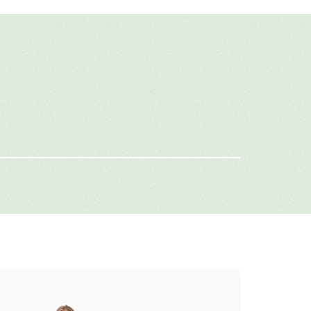
авить свой отзыв
имя
-mail
г: