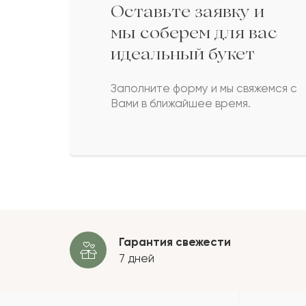
Оставьте заявку и
Тауман
Т
мы соберем для вас
идеальный букет
Ибрагим
И
Заполните форму и мы свяжемся с
Вами в ближайшее время.
Анаит
А
Баянсулу
Б
Пока
Гарантия свежести
7 дней