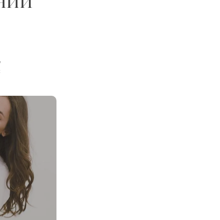
нии
,
с