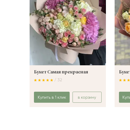
Букет Самая прекрасная
Буке
/ 32
Купить в 1 клик
в корзину
Куп