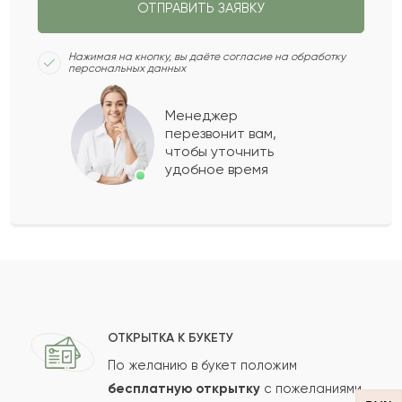
ОТПРАВИТЬ ЗАЯВКУ
Нила
Н
2023-02-22
Нажимая на кнопку, вы даёте согласие на обработку
персональных данных
Алтай
А
2023-02-01
Менеджер
перезвонит вам,
Показать еще
чтобы уточнить
удобное время
Оставить свой отзыв
Ваше имя
Ваш e-mail
ОТКРЫТКА К БУКЕТУ
По желанию в букет положим
бесплатную открытку
с пожеланиями