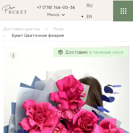
RU
+7 (778) 746-00-36
Минск
EN
Доставка цветов
Розы
Букет Цветочная феерия
Букет
Доставим:
в течение часа
i
Цветочная
феерия