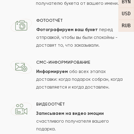
BYN
получателю букета от вашего имени.
Рейтинг:
USD
Отзыв
ФОТООТЧЁТ
RUB
Фотографируем ваш букет
перед
отправкой, чтобы вы были спокойны -
доставят то, что заказывали.
СМС-ИНФОРМИРОВАНИЕ
Информируем
обо всех этапах
Сколько будет
+
?
доставки: когда подарок собран, когда
доставляется и когда доставлен.
Отзыв будет опубликован после проверки.
ВИДЕООТЧЁТ
Проверяем на спам.
Записываем на видео эмоции
счастливого получателя вашего
ОСТАВИТЬ ОТЗЫВ
подарка.