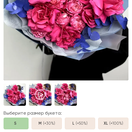
Выберите размер букета:
S
M
(+30%
)
L
(+50%
)
XL
(+100%
)