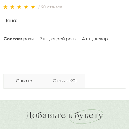
/ 90 отзывов
Цена:
Состав:
розы — 9 шт, спрей розы — 4 шт, декор.
Оплата
Отзывы (90)
Сара
С
2023-07-05
Бесплатно доставляем по городу
доставка по городу в течение часа
Добавьте к букету
Кемран
К
2023-06-24