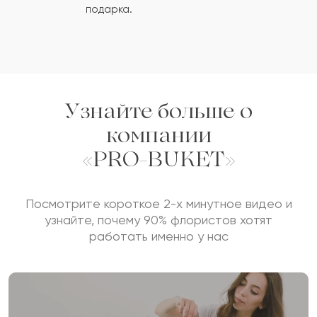
подарка.
Кадирбек
К
2017-04-26
Показать еще
Оставить свой отзыв
Узнайте больше о
компании
Ваше имя
«PRO-BUKET»
Посмотрите короткое 2-х минутное видео и
Ваш e-mail
узнайте, почему 90% флористов хотят
работать именно у нас
Рейтинг:
Отзыв