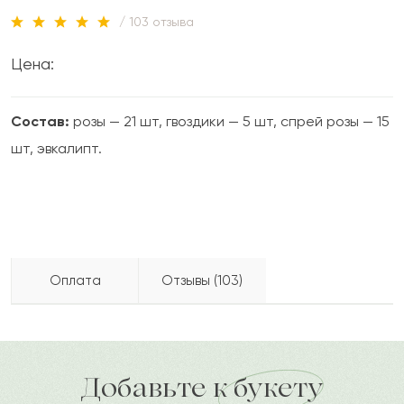
/ 103 отзыва
Цена:
Состав:
розы — 21 шт, гвоздики — 5 шт, спрей розы — 15
шт, эвкалипт.
Оплата
Отзывы (103)
2022-08-12
Наталья
Бесплатно доставляем по городу
Н
доставка по городу в течение часа
Добавьте к букету
Красивый, ароматный букет. Доставили во