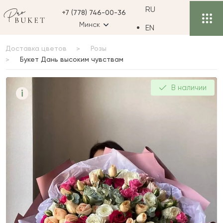
RU
+7 (778) 746-00-36
Минск
EN
Доставка цветов
Розы
Букет Дань высоким чувствам
Букет Дань высоким
В наличии
i
чувствам