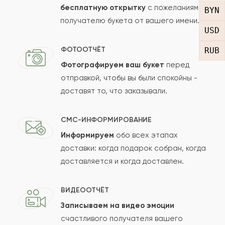
магазина еще
бесплатную открытку
с пожеланиями
BYN
получателю букета от вашего имени.
USD
2022-02-07
Arthorius
AR
ФОТООТЧЁТ
RUB
Фотографируем ваш букет
перед
Подбор цветов не совсем буквально как на
отправкой, чтобы вы были спокойны -
фото, но собран классно, может даже чуть
доставят то, что заказывали.
лучше. Спасибо флористу
СМС-ИНФОРМИРОВАНИЕ
Асида
А
2018-01-19
Информируем
обо всех этапах
доставки: когда подарок собран, когда
доставляется и когда доставлен.
Мэдисон
М
2018-01-01
ВИДЕООТЧЁТ
Жахангир
Ж
2017-05-31
Записываем на видео эмоции
счастливого получателя вашего