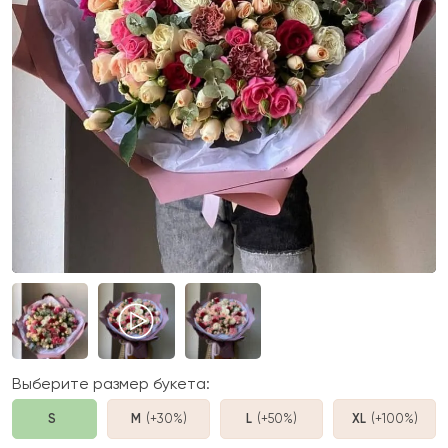
Выберите размер букета:
S
M
(+30%
)
L
(+50%
)
XL
(+100%
)