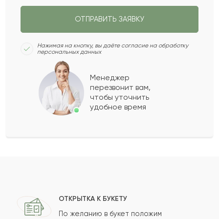
замечательный букет! Привезли в срок!
ОТПРАВИТЬ ЗАЯВКУ
Спасибо вам большое
Нажимая на кнопку, вы даёте согласие на обработку
персональных данных
2022-05-02
Роман
Р
Менеджер
перезвонит вам,
О качестве букета сужу по эмоциям девушки.
чтобы уточнить
Ей очень понравились. Букет огромный.
удобное время
Спасибо, что сделали все по красоте
2022-03-14
Кайрат
К
заказывал супруге на годовщину. Букет
привезли точно в указанное мною время.
ОТКРЫТКА К БУКЕТУ
Обязательно воспользуюсь услугами вашего
По желанию в букет положим