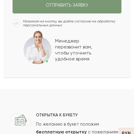
ОТПРАВИТЬ ЗАЯВКУ
Раиса
Р
2022-03-26
Нажимая на кнопку, вы даёте согласие на обработку
персональных данных
Данелия
Д
2022-03-20
Менеджер
перезвонит вам,
Показать еще
чтобы уточнить
удобное время
Оставить свой отзыв
Ваше имя
Ваш e-mail
ОТКРЫТКА К БУКЕТУ
По желанию в букет положим
бесплатную открытку
с пожеланиями
BYN