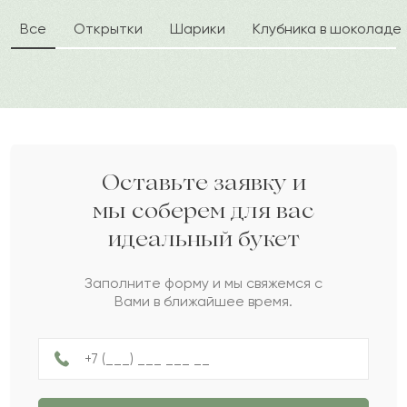
Все
Открытки
Шарики
Клубника в шоколаде
Балтлеу
Б
2022-08-18
Агнета
А
2022-07-09
Олеся
О
2022-05-25
Оставьте заявку и
мы соберем для вас
идеальный букет
Созия
С
2022-05-18
Заполните форму и мы свяжемся с
Вами в ближайшее время.
Демид
Д
2022-04-25
Захария
З
2022-04-21