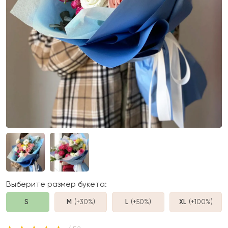
Выберите размер букета:
S
M
(+30%
)
L
(+50%
)
XL
(+100%
)