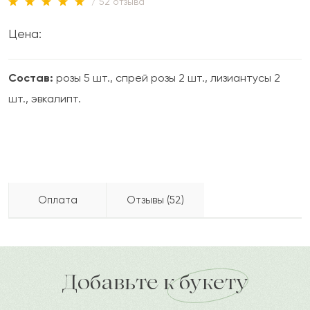
/ 52 отзыва
Цена:
Состав:
розы 5 шт., спрей розы 2 шт., лизиантусы 2
шт., эвкалипт.
Оплата
Отзывы (52)
Жакия
Ж
2022-09-24
Бесплатно доставляем по городу
доставка по городу в течение часа
Добавьте к букету
Лада
Л
2022-09-22