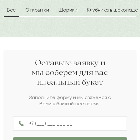
Все
Открытки
Шарики
Клубника в шоколаде
Аскер
А
2023-03-28
Забир
З
2023-01-10
Айзере
А
2022-12-05
Оставьте заявку и
мы соберем для вас
идеальный букет
Ксаннф
К
2022-11-02
Заполните форму и мы свяжемся с
Вами в ближайшее время.
Сара
С
2022-10-04
Янина
Я
2022-09-29