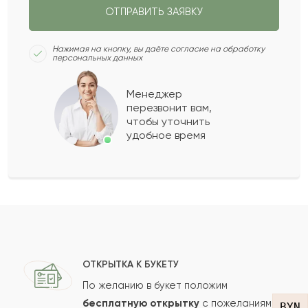
ОТПРАВИТЬ ЗАЯВКУ
Милослав
М
2022-09-25
Нажимая на кнопку, вы даёте согласие на обработку
персональных данных
Жюли
Ж
2022-09-08
Менеджер
перезвонит вам,
Показать еще
чтобы уточнить
удобное время
Оставить свой отзыв
Ваше имя
Ваш e-mail
ОТКРЫТКА К БУКЕТУ
По желанию в букет положим
бесплатную открытку
с пожеланиями
BYN