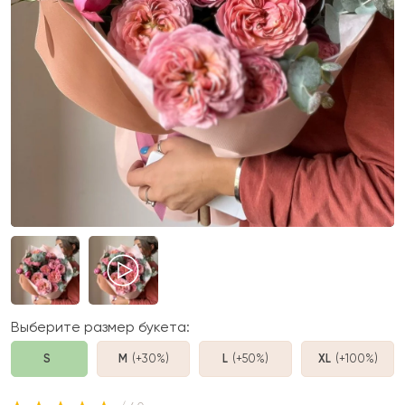
Выберите размер букета:
S
M
(+30%
)
L
(+50%
)
XL
(+100%
)