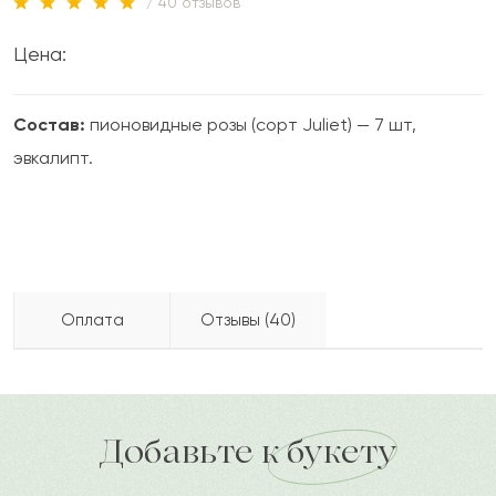
/ 40 отзывов
Цена:
Состав:
пионовидные розы (сорт Juliet) — 7 шт,
эвкалипт.
Оплата
Отзывы (40)
Каторина
К
2023-04-04
Бесплатно доставляем по городу
доставка по городу в течение часа
Добавьте к букету
Альмира
А
2023-03-31