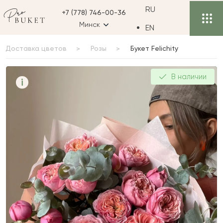
RU
+7 (778) 746-00-36
Минск
EN
Доставка цветов
Розы
Букет Felichity
Букет Felichity
В наличии
i