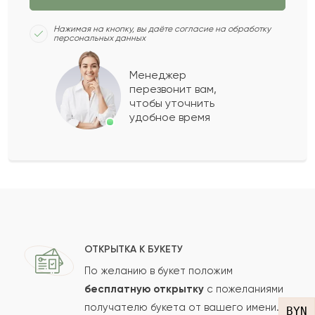
Доставка быстрая, цветы свежие, цена не
высокая. Буду и дальше покупать у вас,
Нажимая на кнопку, вы даёте согласие на обработку
персональных данных
спасибо вам!
Менеджер
перезвонит вам,
Рахим
Р
2017-02-19
чтобы уточнить
удобное время
Лира
Л
2016-02-06
Сократ
С
2016-01-06
Жозефина
Ж
2015-12-21
ОТКРЫТКА К БУКЕТУ
По желанию в букет положим
бесплатную открытку
с пожеланиями
Фания
Ф
2014-06-29
получателю букета от вашего имени.
BYN