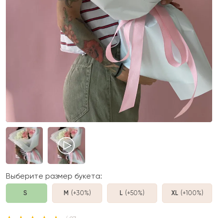
Выберите размер букета:
S
M
(+30%
)
L
(+50%
)
XL
(+100%
)