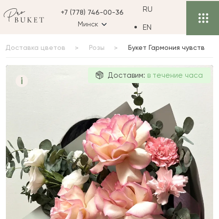
RU
+7 (778) 746-00-36
Минск
EN
Доставка цветов
Розы
Букет Гармония чувств
Букет
Доставим:
в течение часа
i
Гармония
чувств