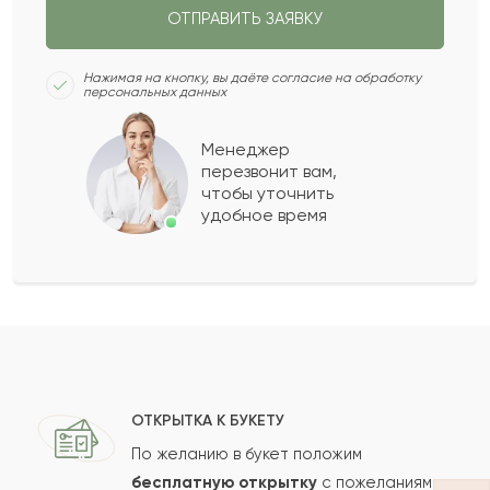
ОТПРАВИТЬ ЗАЯВКУ
Архипп
А
2023-02-12
Нажимая на кнопку, вы даёте согласие на обработку
персональных данных
Бану
Б
2023-01-22
Менеджер
перезвонит вам,
Показать еще
чтобы уточнить
удобное время
Оставить свой отзыв
Ваше имя
Ваш e-mail
ОТКРЫТКА К БУКЕТУ
По желанию в букет положим
бесплатную открытку
с пожеланиями