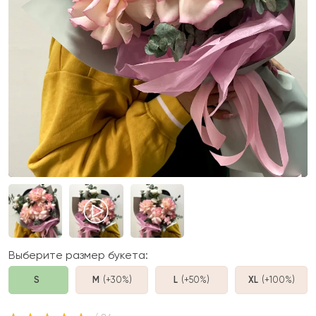
Выберите размер букета:
S
M
(+30%
)
L
(+50%
)
XL
(+100%
)