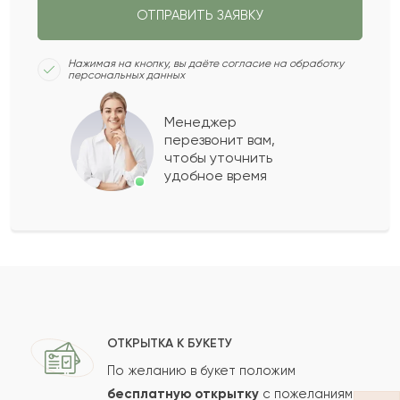
ОТПРАВИТЬ ЗАЯВКУ
Дарья
Д
2021-09-05
Нажимая на кнопку, вы даёте согласие на обработку
персональных данных
Рысалды
Р
2021-04-05
Менеджер
перезвонит вам,
Показать еще
чтобы уточнить
удобное время
Оставить свой отзыв
Ваше имя
Ваш e-mail
ОТКРЫТКА К БУКЕТУ
По желанию в букет положим
бесплатную открытку
с пожеланиями