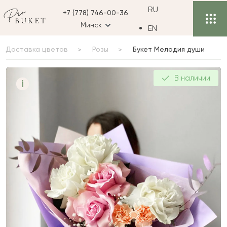
RU
+7 (778) 746-00-36
Минск
EN
Доставка цветов
Розы
Букет Мелодия души
Букет Мелодия души
В наличии
i