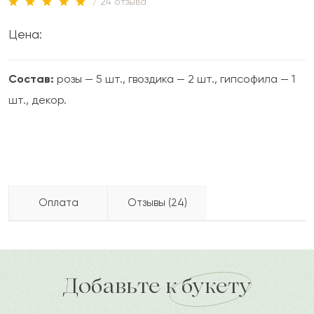
/ 24 отзыва
Цена:
Состав:
розы — 5 шт., гвоздика — 2 шт., гипсофила — 1
шт., декор.
Оплата
Отзывы (24)
Лариса
Л
2022-11-10
Бесплатно доставляем по городу
доставка по городу в течение часа
Добавьте к букету
Бекбол
Б
2022-08-11