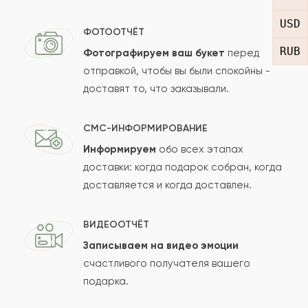
USD
Ксения
К
2015-08-09
ФОТООТЧЁТ
RUB
Фотографируем ваш букет
перед
Показать еще
отправкой, чтобы вы были спокойны -
доставят то, что заказывали.
Оставить свой отзыв
СМС-ИНФОРМИРОВАНИЕ
Ваше имя
Информируем
обо всех этапах
доставки: когда подарок собран, когда
доставляется и когда доставлен.
Ваш e-mail
ВИДЕООТЧЁТ
Записываем на видео эмоции
счастливого получателя вашего
Рейтинг:
подарка.