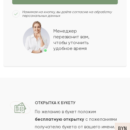
настоящей принцессы или королевы?
Нажимая на кнопку, вы даёте согласие на обработку
персональных данных
2020-11-24
Светлана
С
Менеджер
перезвонит вам,
чтобы уточнить
Любимы цвет роз лично для меня. Выбрала
удобное время
такое оформление для мамы. Букет долго
радовал глаз
Нигметжан
Н
2017-07-10
Несибжан
Н
2016-07-30
ОТКРЫТКА К БУКЕТУ
По желанию в букет положим
бесплатную открытку
с пожеланиями
Карима
К
2016-03-27
получателю букета от вашего имени.
BYN