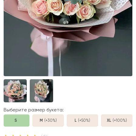
Выберите размер букета:
S
M
(+30%
)
L
(+50%
)
XL
(+100%
)