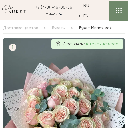
RU
+7 (778) 746-00-36
Минск
EN
Доставка цветов
Букеты
Букет Милая моя
Букет Милая
Доставим:
в течение часа
i
моя