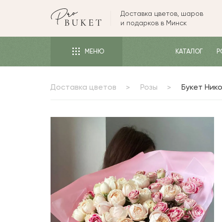
Доставка цветов, шаров
ЦВЕТЫ
и подарков в Минск
РОЗЫ
МЕНЮ
КАТАЛОГ
Р
ПИОНЫ
ТЮЛЬПАНЫ
Доставка цветов
Розы
Букет Ник
БУКЕТЫ
КОМУ
ПОВОД
ФОРМА И УПАКОВКА
СЪЕДОБНЫЕ БУКЕТЫ
КОМНАТНЫЕ ЦВЕТЫ
ПОДАРКИ