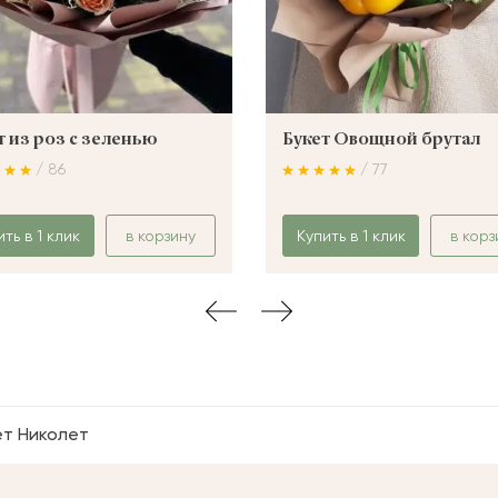
т из роз с зеленью
Букет Овощной брутал
/ 86
/ 77
ить в 1 клик
в корзину
Купить в 1 клик
в корз
ет Николет