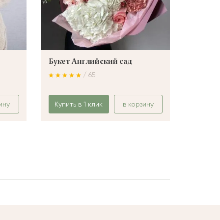
Букет Английский сад
Букет 
/ 65
ину
Купить в 1 клик
в корзину
Купить