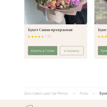
Букет Самая прекрасная
Буке
/ 32
Купить в 1 клик
в корзину
Куп
Доставка цветов Минск
Розы
Бук