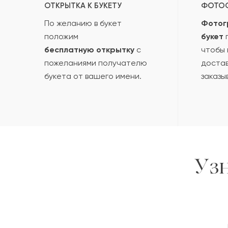
ОТКРЫТКА К БУКЕТУ
ФОТО
По желанию в букет
Фотог
положим
букет
п
бесплатную открытку
с
чтобы 
пожеланиями получателю
достав
букета от вашего имени.
заказы
Уз