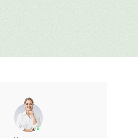
-mail
г: