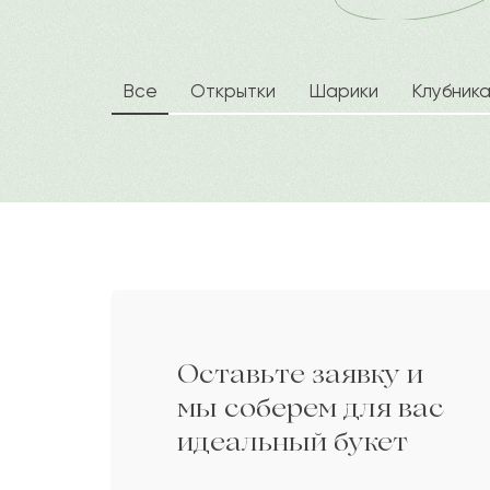
Арынгазы
А
Баянды
Б
Все
Открытки
Шарики
Клубник
Ефимия
Е
Вероника
В
Зеин
З
Оставьте заявку и
Алиша
А
мы соберем для вас
идеальный букет
Витольд
В