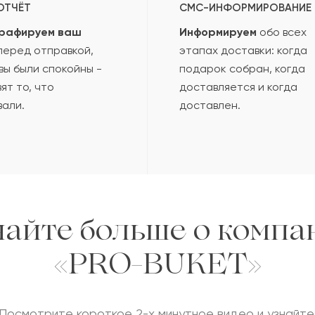
ОТЧЁТ
СМС-ИНФОРМИРОВАНИЕ
рафируем ваш
Информируем
обо всех
еред отправкой,
этапах доставки: когда
вы были спокойны -
подарок собран, когда
ят то, что
доставляется и когда
вали.
доставлен.
найте больше о компа
«PRO-BUKET»
Посмотрите короткое 2-х минутное видео и узнайте